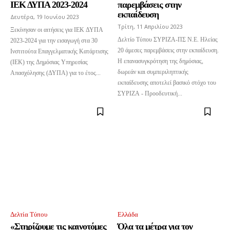
ΙΕΚ ΔΥΠΑ 2023-2024
παρεμβάσεις στην
εκπαίδευση
Δευτέρα, 19 Ιουνίου 2023
Τρίτη, 11 Απριλίου 2023
Ξεκίνησαν οι αιτήσεις για ΙΕΚ ΔΥΠΑ
Δελτίο Τύπου ΣΥΡΙΖΑ-ΠΣ Ν.Ε. Ηλείας
2023-2024 για την εισαγωγή στα 30
20 άμεσες παρεμβάσεις στην εκπαίδευση.
Ινστιτούτα Επαγγελματικής Κατάρτισης
Η επανασυγκρότηση της δημόσιας,
(ΙΕΚ) της Δημόσιας Υπηρεσίας
δωρεάν και συμπεριληπτικής
Απασχόλησης (ΔΥΠΑ) για το έτος...
εκπαίδευσης αποτελεί βασικό στόχο του
ΣΥΡΙΖΑ - Προοδευτική...
Δελτία Τύπου
Ελλάδα
«Στηρίζουμε τις καινοτόμες
Όλα τα μέτρα για τον