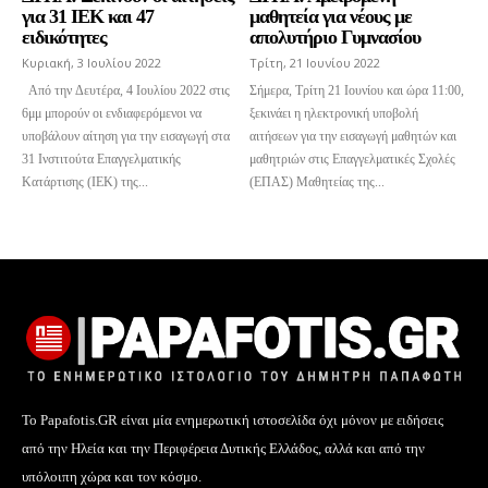
για 31 ΙΕΚ και 47
μαθητεία για νέους με
ειδικότητες
απολυτήριο Γυμνασίου
Κυριακή, 3 Ιουλίου 2022
Τρίτη, 21 Ιουνίου 2022
Από την Δευτέρα, 4 Ιουλίου 2022 στις
Σήμερα, Τρίτη 21 Ιουνίου και ώρα 11:00,
6μμ μπορούν οι ενδιαφερόμενοι να
ξεκινάει η ηλεκτρονική υποβολή
υποβάλουν αίτηση για την εισαγωγή στα
αιτήσεων για την εισαγωγή μαθητών και
31 Ινστιτούτα Επαγγελματικής
μαθητριών στις Επαγγελματικές Σχολές
Κατάρτισης (ΙΕΚ) της...
(ΕΠΑΣ) Μαθητείας της...
Το Papafotis.GR είναι μία ενημερωτική ιστοσελίδα όχι μόνον με ειδήσεις
από την Ηλεία και την Περιφέρεια Δυτικής Ελλάδος, αλλά και από την
υπόλοιπη χώρα και τον κόσμο.