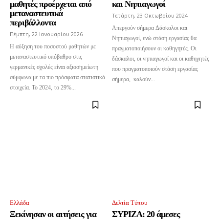
μαθητές προέρχεται από
και Νηπιαγωγοί
μεταναστευτικά
Τετάρτη, 23 Οκτωβρίου 2024
περιβάλλοντα
Απεργούν σήμερα Δάσκαλοι και
Πέμπτη, 22 Ιανουαρίου 2026
Νηπιαγωγοί, ενώ στάση εργασίας θα
Η αύξηση του ποσοστού μαθητών με
πραγματοποιήσουν οι καθηγητές. Οι
μεταναστευτικό υπόβαθρο στις
δάσκαλοι, οι νηπιαγωγοί και οι καθηγητές
γερμανικές σχολές είναι αξιοσημείωτη
που πραγματοποιούν στάση εργασίας
σύμφωνα με τα πιο πρόσφατα στατιστικά
σήμερα, καλούν...
στοιχεία. Το 2024, το 29%...
Ελλάδα
Δελτία Τύπου
Ξεκίνησαν οι αιτήσεις για
ΣΥΡΙΖΑ: 20 άμεσες