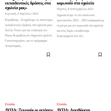
εκπαιδευτικές δράσεις στα
κορωνοϊό στα σχολεία
σχολεία μας»
Πέμπτη, 8 Σεπτεμβρίου 2022
Κυριακή, 9 Απριλίου 2023
Δημοσιεύτηκε το νέο αναλυτικό
Κοροβέσης: «Στηρίζουμε τις καινοτόμες
πρωτόκολλο 2022 – 2023 αναφορικά με
εκπαιδευτικές δράσεις στα σχολεία μας»
τα μέτρα για τον κορωνοϊό στα σχολεία
Δελτίο Τύπου για την επίσκεψη του
και στις δομές εκπαίδευσης.
Νίκου Κοροβέση στο δημοτικό σχολείο
Συγκεκριμένα στο νέο...
Γιαννιτσοχωρίου, για το πρόγραμμα
Αστρονομίας,...
Ελλάδα
Ελλάδα
ΔΥΠΑ: Ξεκινούν οι αιτήσεις
ΔΥΠΑ: Αμειβόμενη