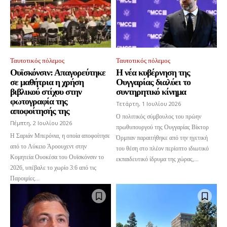
Ταυτοτικός πόλεμος
Ταυτοτικός πόλεμος
Ουϊσκόνσιν: Απαγορεύτηκε
Η νέα κυβέρνηση της
σε μαθήτρια η χρήση
Ουγγαρίας διαλύει το
βιβλικού στίχου στην
συντηρητικό κίνημα
φωτογραφία της
Τετάρτη, 1 Ιουλίου 2026
αποφοίτησής της
Ο πολιτικός σύμβουλος του πρώην
Πέμπτη, 2 Ιουλίου 2026
πρωθυπουργού της Ουγγαρίας Βίκτορ
Η Σαριάν Μπερόνια, η οποία αποφοίτησε
Όρμπαν παραιτήθηκε από την ηγετική
από το Λύκειο Άροουχεντ στην
του θέση στο πλέον περίοπτο ιδιωτικό
Κομητεία Ουοκέσα του Ουϊσκόνσιν το
εκπαιδευτικό ίδρυμα της χώρας,...
2026, υπέβαλε το χωρίο 3:6 από τις
Παροιμίες...