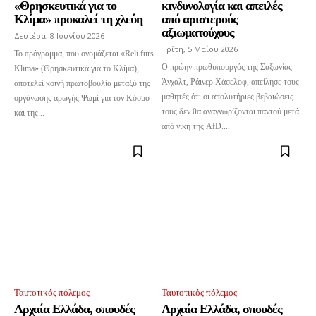
«Θρησκευτικά για το
κινδυνολογία και απειλές
Κλίμα» προκαλεί τη χλεύη
από αριστερούς
αξιωματούχους
Δευτέρα, 8 Ιουνίου 2026
Τρίτη, 5 Μαΐου 2026
Το πρόγραμμα, που ονομάζεται «Reli fürs
Ο πρώην πρωθυπουργός της Σαξωνίας-
Klima» (Θρησκευτικά για το Κλίμα),
Άνχαλτ, Ράινερ Χάσελοφ, απείλησε τους
αποτελεί κοινή πρωτοβουλία μεταξύ της
μαθητές ότι οι απολυτήριες βεβαιώσεις
οργάνωσης αρωγής Ψωμί για τον Κόσμο
τους δεν θα αναγνωρίζονται παντού μετά
και της...
από νίκη της AfD....
Ενταχθείτε στην κοινότητα των
συνδρομητών μας και γίνετε μέρος της
Ταυτοτικός πόλεμος
Ταυτοτικός πόλεμος
συζήτησης.
Αρχαία Ελλάδα, σπουδές
Αρχαία Ελλάδα, σπουδές