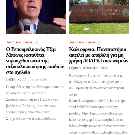
Ταυτοτικός πόλεμος
Ταυτοτικός πόλεμος
Ο Ρεπουμπλικανός Τζιμ
Καλιφόρνια: Πανεπιστήμιο
Μπανκς καταθέτει
απειλεί με αποβολή για μη
νομοσχέδιο κατά της
χρήση ΛΟΑΤΚΙ αντωνυμιών
σεξουαλικοποίησης παιδιών
Πέμπτη, 18 Ιουνίου 2026
στο σχολείο
Καλιφόρνια: Πανεπιστήμιο απειλεί με
Σάββατο, 27 Ιουνίου 2026
αποβολή και ακύρωση πτυχίων για μη
Ο νομοθέτης της Ιντιάνα παρουσίασε το
συμμόρφωση σε γλωσσικές απαιτήσεις.
νομοσχέδιο «Σταματήστε τη
.nf-ps-
Σεξουαλικοποίηση των Παιδιών» το
banner{background:#e8f0fe;border:1px
βράδυ της Τετάρτης, προτείνοντας
solid #c5d8fd;border-radius:10px;
τροποποιήσεις στον Νόμο περί
padding:14px 16px;display:flex;align-
Στοιχειώδους και Δευτεροβάθμιας...
items:center;gap:12px; margin:1.5rem
0;font-family:sans-serif;flex-wrap:wrap;}
.nf-ps-logo{width:28px;height:28px;flex-