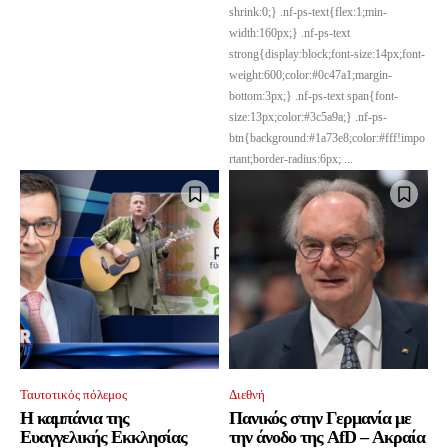
shrink:0;} .nf-ps-text{flex:1;min-
width:160px;} .nf-ps-text
strong{display:block;font-size:14px;font-
weight:600;color:#0c47a1;margin-
bottom:3px;} .nf-ps-text span{font-
size:13px;color:#3c5a9a;} .nf-ps-
btn{background:#1a73e8;color:#fff!impo
rtant;border-radius:6px; ...
Ταυτοτικός πόλεμος
Διεθνή
Η καμπάνια της
Πανικός στην Γερμανία με
Ευαγγελικής Εκκλησίας
την άνοδο της AfD – Ακραία