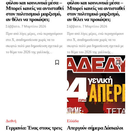
φύλου και κοινωνικά μέσα –
φύλου και κοινωνικά μέσα –
Για να εγγραφείτε, απλά εισάγετε τη διεύθυνση email σας στην ιστοσελίδα
Μπορεί κανείς να αντισταθεί
Μπορεί κανείς να αντισταθεί
μας ή πατάτε το κουμπί Εγγραφή. Μην ανησυχείτε, τα στοιχεία σας είναι
στον πολιτισμικό μαρξισμό,
στον πολιτιμικό μαρξισμό,
ασφαλή σε εμάς.
αν θέλει να προκόψει;
αν θέλει να προκόψει;
Σάββατο, 7 Μαρτίου 2026
Σάββατο, 7 Μαρτίου 2026
Πριν από λίγες μέρες, ενώ περιηγούμουν
Πριν από λίγες μέρες, ενώ περιηγούμουν
στο X, αναδημοσίευσα χωρίς να το
στο X, αναδημοσίευσα χωρίς να το
σκεφτώ πολύ μια δημοσίευση σχετικά με
σκεφτώ πολύ μια δημοσίευση σχετικά με
το θέμα του 2026 της γαλλικής...
το θέμα του 2026 της γαλλικής...
ΕΓΓΡΑΦΉ
Έχω διαβάσει και αποδέχομαι την
Πολιτική Απορρήτου
.
32,111
32,214
11,243
Ακόλουθοι
Ακόλουθοι
Ακόλουθοι
Διεθνή
Ελλάδα
Γερμανία: Ένας στους τρεις
Απεργούν σήμερα Δάσκαλοι