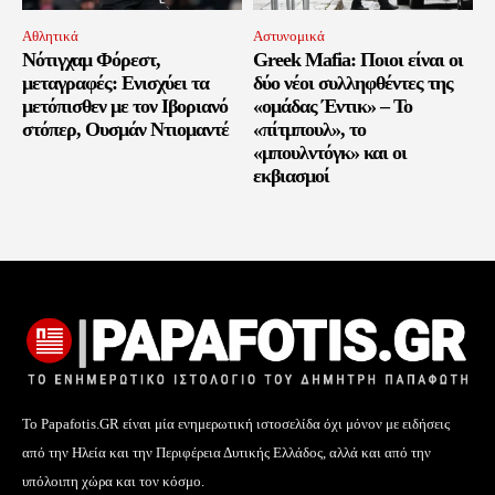
Αθλητικά
Αστυνομικά
Νότιγχαμ Φόρεστ,
Greek Mafia: Ποιοι είναι οι
μεταγραφές: Ενισχύει τα
δύο νέοι συλληφθέντες της
μετόπισθεν με τον Ιβοριανό
«ομάδας Έντικ» – Το
στόπερ, Ουσμάν Ντιομαντέ
«πίτμπουλ», το
«μπουλντόγκ» και οι
εκβιασμοί
Το Papafotis.GR είναι μία ενημερωτική ιστοσελίδα όχι μόνον με ειδήσεις
από την Ηλεία και την Περιφέρεια Δυτικής Ελλάδος, αλλά και από την
υπόλοιπη χώρα και τον κόσμο.