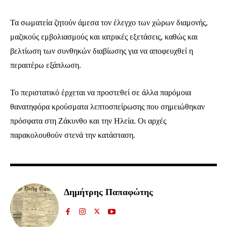
Τα σωματεία ζητούν άμεσα τον έλεγχο των χώρων διαμονής,
μαζικούς εμβολιασμούς και ιατρικές εξετάσεις, καθώς και
βελτίωση των συνθηκών διαβίωσης για να αποφευχθεί η
Ενταχθείτε στην κοινότητα των
περαιτέρω εξάπλωση.
συνδρομητών μας και γίνετε μέρος της
συζήτησης.
Το περιστατικό έρχεται να προστεθεί σε άλλα παρόμοια
θανατηφόρα κρούσματα λεπτοσπείρωσης που σημειώθηκαν
Για να εγγραφείτε, απλά εισάγετε τη διεύθυνση email σας στην ιστοσελίδα
πρόσφατα στη Ζάκυνθο και την Ηλεία. Οι αρχές
μας ή πατάτε το κουμπί Εγγραφή. Μην ανησυχείτε, τα στοιχεία σας είναι
ασφαλή σε εμάς.
παρακολουθούν στενά την κατάσταση.
Δημήτρης Παπαφώτης
ΕΓΓΡΑΦΉ
Έχω διαβάσει και αποδέχομαι την
Πολιτική Απορρήτου
.