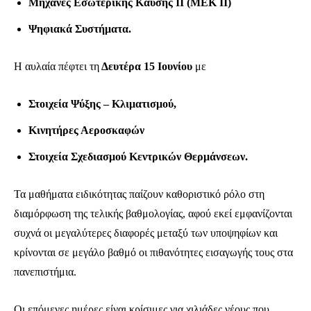
Μηχανές Εσωτερικής Καύσης II (ΜΕΚ II)
Ενταχθείτε στην κοινότητα των
συνδρομητών μας και γίνετε μέρος της
Ψηφιακά Συστήματα.
συζήτησης.
Η αυλαία πέφτει τη
Δευτέρα 15 Ιουνίου
με
Για να εγγραφείτε, απλά εισάγετε τη διεύθυνση email σας στην ιστοσελίδα
μας ή πατάτε το κουμπί Εγγραφή. Μην ανησυχείτε, τα στοιχεία σας είναι
ασφαλή σε εμάς.
Στοιχεία Ψύξης – Κλιματισμού,
Κινητήρες Αεροσκαφών
Στοιχεία Σχεδιασμού Κεντρικών Θερμάνσεων.
ΕΓΓΡΑΦΉ
Τα μαθήματα ειδικότητας παίζουν καθοριστικό ρόλο στη
διαμόρφωση της τελικής βαθμολογίας, αφού εκεί εμφανίζονται
Έχω διαβάσει και αποδέχομαι την
Πολιτική Απορρήτου
.
συχνά οι μεγαλύτερες διαφορές μεταξύ των υποψηφίων και
κρίνονται σε μεγάλο βαθμό οι πιθανότητες εισαγωγής τους στα
πανεπιστήμια.
32,111
32,214
11,243
Ακόλουθοι
Ακόλουθοι
Ακόλουθοι
Οι επόμενες ημέρες είναι κρίσιμες για χιλιάδες νέους που