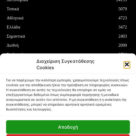
Τοπικά
5079
Αθλητικά
4723
Ελλάδα
3472
Σημαντικά
2403
Διεθνή
2099
Επιλεγμένα
1704
Διαχείριση Συγκατάθεσης
Οικονομία
1180
Cookies
Δελτία Τύπου
708
Για να παρέχουμε την καλύτερη εμπειρία, χρησιμοποιούμε τεχνολογίες όπως
cookies για την αποθήκευση ή/και την πρόσβαση σε πληροφορίες συσκευών.
Η συγκατάθεση σε αυτές τις τεχνολογίες θα επιτρέψει σε εμάς να
επεξεργαστούμε δεδομένα όπως συμπεριφορά περιήγησης ή μοναδικά
αναγνωριστικά σε αυτόν τον ιστότοπο. Η μη συγκατάθεση ή η ανάκληση της
συγκατάθεσης, μπορεί να επηρεάσει αρνητικά αρνητικά ορισμένες
ΌΡΟΙ ΚΑΙ ΠΡΟΫΠΟΘΈΣΕΙΣ
ΠΟΛΙΤΙΚΉ COOKIES (ΕΕ)
δυνατότητες και λειτουργίες.
ΑΠΟΠΟΊΗΣΗ ΕΥΘΥΝΏΝ
ΔΉΛΩΣΗ ΑΠΟΡΡΉΤΟΥ
Αποδοχή
Copyright © Papafotis.gr 2024