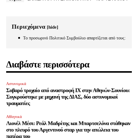
32,111
32,214
11,243
Ακόλουθοι
Ακόλουθοι
Ακόλουθοι
Περιεχόμενα
[hide]
Το προσωρινό Πολιτικό Συμβούλιο απαρτίζεται από τους:
Διαβάστε περισσότερα
Αστυνομικά
Σοβαρό τροχαίο από αναστροφή ΙΧ στην Αθηνών-Σουνίου:
Συγκρούστηκε με μηχανή της ΔΙΑΣ, δύο αστυνομικοί
τραυματίες
Αθλητικά
Λιονέλ Μέσι: Ρεάλ Μαδρίτης και Μπαρτσελόνα στάθηκαν
στο πλευρό του Αργεντινού σταρ για την απώλεια του
πατέρα του