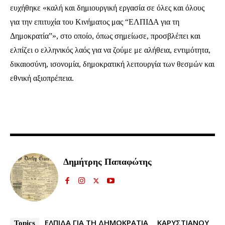
ευχήθηκε «καλή και δημιουργική εργασία σε όλες και όλους
για την επιτυχία του Κινήματος μας “ΕΛΠΙΔΑ για τη
Δημοκρατία”», στο οποίο, όπως σημείωσε, προσβλέπει και
ελπίζει ο ελληνικός λαός για να ζούμε με αλήθεια, εντιμότητα,
Ενταχθείτε στην κοινότητα των
δικαιοσύνη, ισονομία, δημοκρατική λειτουργία των θεσμών και
συνδρομητών μας και γίνετε μέρος της
εθνική αξιοπρέπεια.
συζήτησης.
Για να εγγραφείτε, απλά εισάγετε τη διεύθυνση email σας στην ιστοσελίδα
μας ή πατάτε το κουμπί Εγγραφή. Μην ανησυχείτε, τα στοιχεία σας είναι
ασφαλή σε εμάς.
Δημήτρης Παπαφώτης
ΕΓΓΡΑΦΉ
Έχω διαβάσει και αποδέχομαι την
Πολιτική Απορρήτου
.
ΕΛΠΙΔΑ ΓΙΑ ΤΗ ΔΗΜΟΚΡΑΤΙΑ
ΚΑΡΥΣΤΙΑΝΟΥ
Topics