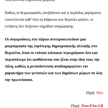
ΕΓΓΡΑΦΉ
Καθώς οι θερμοκρασίες ανεβαίνουν και η περίοδος ψησίματος
επεκτείνεται καθ’ όλη τη διάρκεια των θερινών μηνών, οι
Έχω διαβάσει και αποδέχομαι την
Πολιτική Απορρήτου
.
εντάσεις δεν δείχνουν σημάδια υποχώρησης.
Οι συγκρούσεις στο πάρκο αντιπροσωπεύουν μια
32,111
32,214
11,243
μικρογραφία της ευρύτερης δημογραφικής αλλαγής στο
Ακόλουθοι
Ακόλουθοι
Ακόλουθοι
Βερολίνο, όπου οι ντόπιοι κάτοικοι περιγράφουν όλο και
περισσότερο ότι αισθάνονται σαν ξένοι στην ίδια τους την
πόλη, καθώς η μετανάστευση αναδιαμορφώνει τον
χαρακτήρα των γειτονιών και των δημόσιων χώρων σε όλη
την πρωτεύουσα.
Πηγή:
Nius
Πηγή:
NewsFire.GR