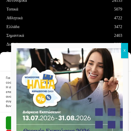
Αστυνομικά
24153
Τοπικά
5079
Αθλητικά
4722
Ελλάδα
3472
Σημαντικά
2403
Διεθνή
2099
Επιλεγμένα
1704
Διαχείριση Συγκατάθεσης
Οικονομία
1180
Cookies
Δελτία Τύπου
708
Για να παρέχουμε την καλύτερη εμπειρία, χρησιμοποιούμε τεχνολογίες όπως
cookies για την αποθήκευση ή/και την πρόσβαση σε πληροφορίες συσκευών.
Η συγκατάθεση σε αυτές τις τεχνολογίες θα επιτρέψει σε εμάς να
επεξεργαστούμε δεδομένα όπως συμπεριφορά περιήγησης ή μοναδικά
αναγνωριστικά σε αυτόν τον ιστότοπο. Η μη συγκατάθεση ή η ανάκληση της
συγκατάθεσης, μπορεί να επηρεάσει αρνητικά αρνητικά ορισμένες
ΌΡΟΙ ΚΑΙ ΠΡΟΫΠΟΘΈΣΕΙΣ
ΠΟΛΙΤΙΚΉ COOKIES (ΕΕ)
δυνατότητες και λειτουργίες.
ΑΠΟΠΟΊΗΣΗ ΕΥΘΥΝΏΝ
ΔΉΛΩΣΗ ΑΠΟΡΡΉΤΟΥ
Αποδοχή
Copyright © Papafotis.gr 2024