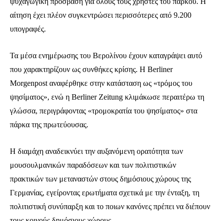
ψυχαγωγική πρόσβαση για όλους τους χρήστες του πάρκου. Η
αίτηση έχει πλέον συγκεντρώσει περισσότερες από 9.200
υπογραφές.
Τα μέσα ενημέρωσης του Βερολίνου έχουν καταγράψει αυτό
που χαρακτηρίζουν ως συνθήκες κρίσης. Η Berliner
Morgenpost αναφέρθηκε στην κατάσταση ως «τρόμος του
ψησίματος», ενώ η Berliner Zeitung κλιμάκωσε περαιτέρω τη
γλώσσα, περιγράφοντας «τρομοκρατία του ψησίματος» στα
Ενταχθείτε στην κοινότητα των
πάρκα της πρωτεύουσας.
συνδρομητών μας και γίνετε μέρος της
συζήτησης.
Η διαμάχη αναδεικνύει την αυξανόμενη ορατότητα των
Για να εγγραφείτε, απλά εισάγετε τη διεύθυνση email σας στην ιστοσελίδα
μουσουλμανικών παραδόσεων και των πολιτιστικών
μας ή πατάτε το κουμπί Εγγραφή. Μην ανησυχείτε, τα στοιχεία σας είναι
πρακτικών των μεταναστών στους δημόσιους χώρους της
ασφαλή σε εμάς.
Γερμανίας, εγείροντας ερωτήματα σχετικά με την ένταξη, τη
πολιτιστική συνύπαρξη και το ποιων κανόνες πρέπει να διέπουν
τους κοινούς δημόσιους χώρους.