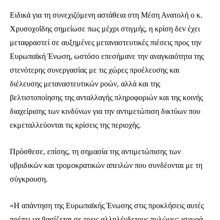
Ειδικά για τη συνεχιζόμενη αστάθεια στη Μέση Ανατολή ο κ.
Χρυσοχοΐδης σημείωσε πως μέχρι στιγμής, η κρίση δεν έχει
μεταφραστεί σε αυξημένες μεταναστευτικές πιέσεις προς την
Ευρωπαϊκή Ένωση, ωστόσο επεσήμανε την αναγκαιότητα της
Ενταχθείτε στην κοινότητα των
στενότερης συνεργασίας με τις χώρες προέλευσης και
συνδρομητών μας και γίνετε μέρος της
διέλευσης μεταναστευτικών ροών, αλλά και της
συζήτησης.
βελτιστοποίησης της ανταλλαγής πληροφοριών και της κοινής
Για να εγγραφείτε, απλά εισάγετε τη διεύθυνση email σας στην ιστοσελίδα
διαχείρισης των κινδύνων για την αντιμετώπιση δικτύων που
μας ή πατάτε το κουμπί Εγγραφή. Μην ανησυχείτε, τα στοιχεία σας είναι
εκμεταλλεύονται τις κρίσεις της περιοχής.
ασφαλή σε εμάς.
Πρόσθεσε, επίσης, τη σημασία της αντιμετώπισης των
υβριδικών και τρομοκρατικών απειλών που συνδέονται με τη
σύγκρουση.
ΕΓΓΡΑΦΉ
«Η απάντηση της Ευρωπαϊκής Ένωσης στις προκλήσεις αυτές
Έχω διαβάσει και αποδέχομαι την
Πολιτική Απορρήτου
.
πρέπει να βασίζεται σε τρεις αλληλένδετους πυλώνες: ισχυρά