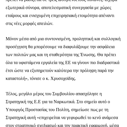
εξωτερικά σύνορα, αποτελεσματική συνεργασία με χώρες
εταίρους και ενισχυμένη επιχειρησιακή ετοιμότητα απέναντι
32,111
32,214
11,243
στις νέες μορφές απειλών.
Ακόλουθοι
Ακόλουθοι
Ακόλουθοι
Μόνον μέσα από μια συντονισμένη, προληπτική και συλλογική
προσέγγιση θα μπορέσουμε να διαφυλάξουμε την ασφάλεια
των πολιτών μας και τη σταθερότητα της Ένωσης. Θα πρέπει
όλα τα υφιστάμενα εργαλεία της ΕΕ να γίνουν πιο διαδραστικά
έτσι ώστε να εξυπηρετούν καλύτερα την πρόληψη παρά την
καταστολή», τόνισε ο κ. Χρυσοχοϊδης.
Τέλος, μεγάλο μέρος του Συμβουλίου απασχόλησε η
Στρατηγική της Ε.Ε για τα Ναρκωτικά. Στο σημείο αυτό ο
Υπουργός Προστασίας του Πολίτη, σημείωσε πως με τη
Στρατηγική αυτή «επιχειρείται να γεφυρωθεί το κενό ανάμεσα
στον στρατηγικό σχεδιασμό και την πρακτική εφαρμογή, μέσα