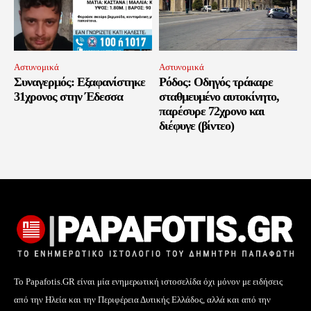
Αστυνομικά
Αστυνομικά
Συναγερμός: Εξαφανίστηκε
Ρόδος: Οδηγός τράκαρε
31χρονος στην Έδεσσα
σταθμευμένο αυτοκίνητο,
παρέσυρε 72χρονο και
διέφυγε (βίντεο)
Το Papafotis.GR είναι μία ενημερωτική ιστοσελίδα όχι μόνον με ειδήσεις
από την Ηλεία και την Περιφέρεια Δυτικής Ελλάδος, αλλά και από την