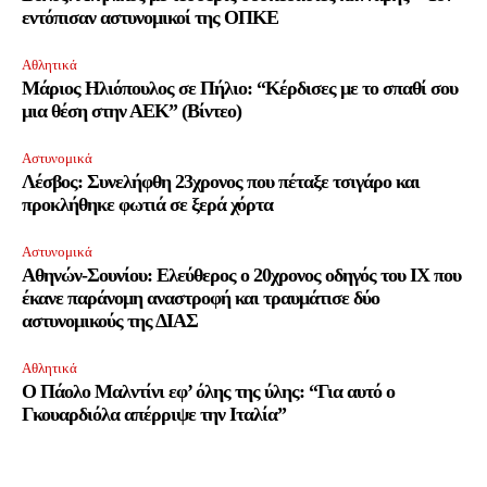
εντόπισαν αστυνομικοί της ΟΠΚΕ
Έχω διαβάσει και αποδέχομαι την
Πολιτική Απορρήτου
.
Αθλητικά
Μάριος Ηλιόπουλος σε Πήλιο: “Κέρδισες με το σπαθί σου
μια θέση στην ΑΕΚ” (Βίντεο)
32,111
32,214
11,243
Ακόλουθοι
Ακόλουθοι
Ακόλουθοι
Αστυνομικά
Λέσβος: Συνελήφθη 23χρονος που πέταξε τσιγάρο και
προκλήθηκε φωτιά σε ξερά χόρτα
Αστυνομικά
Αθηνών-Σουνίου: Ελεύθερος ο 20χρονος οδηγός του ΙΧ που
έκανε παράνομη αναστροφή και τραυμάτισε δύο
αστυνομικούς της ΔΙΑΣ
Αθλητικά
O Πάολο Μαλντίνι εφ’ όλης της ύλης: “Για αυτό ο
Γκουαρδιόλα απέρριψε την Ιταλία”