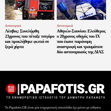
Αστυνομικά
Αστυνομικά
Λέσβος: Συνελήφθη
Αθηνών-Σουνίου: Ελεύθερος
23χρονος που πέταξε τσιγάρο
ο 20χρονος οδηγός του ΙΧ
και προκλήθηκε φωτιά σε
που έκανε παράνομη
ξερά χόρτα
αναστροφή και τραυμάτισε
δύο αστυνομικούς της ΔΙΑΣ
Το Papafotis.GR είναι μία ενημερωτική ιστοσελίδα όχι μόνον με ειδήσεις