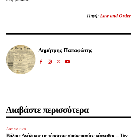
Πηγή:
Law and Order
Ενταχθείτε στην κοινότητα των
Δημήτρης Παπαφώτης
συνδρομητών μας και γίνετε μέρος της
συζήτησης.
Για να εγγραφείτε, απλά εισάγετε τη διεύθυνση email σας στην ιστοσελίδα
μας ή πατάτε το κουμπί Εγγραφή. Μην ανησυχείτε, τα στοιχεία σας είναι
ασφαλή σε εμάς.
Διαβάστε περισσότερα
ΕΓΓΡΑΦΉ
Αστυνομικά
Βόλος: Ανήλικος με τέσσερις συσκευασίες κάνναβης – Τον