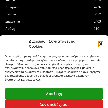
Αθλητικά
4736
Ελλάδα
3472
Σημαντικά
2403
Διεθνή
2101
Επιλεγμένα
1704
Διαχείριση Συγκατάθεσης
Οικονομία
1180
Cookies
Δελτία Τύπου
708
Για να παρέχουμε την καλύτερη εμπειρία, χρησιμοποιούμε τεχνολογίες όπως
cookies για την αποθήκευση ή/και την πρόσβαση σε πληροφορίες συσκευών.
Η συγκατάθεση σε αυτές τις τεχνολογίες θα επιτρέψει σε εμάς να
επεξεργαστούμε δεδομένα όπως συμπεριφορά περιήγησης ή μοναδικά
αναγνωριστικά σε αυτόν τον ιστότοπο. Η μη συγκατάθεση ή η ανάκληση της
συγκατάθεσης, μπορεί να επηρεάσει αρνητικά αρνητικά ορισμένες
ΌΡΟΙ ΚΑΙ ΠΡΟΫΠΟΘΈΣΕΙΣ
ΠΟΛΙΤΙΚΉ COOKIES (ΕΕ)
δυνατότητες και λειτουργίες.
ΑΠΟΠΟΊΗΣΗ ΕΥΘΥΝΏΝ
ΔΉΛΩΣΗ ΑΠΟΡΡΉΤΟΥ
Αποδοχή
Copyright © Papafotis.gr 2024
Δεν αποδέχομαι