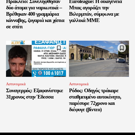
Ηράκλειο: Συνελήφθησαν
Euroleague: Η οικογένεια
δύο άτομα για ναρκωτικά –
Μπας αγοράζει την
Βρέθηκαν 400 γραμμάρια
Βιλερμπάν, σύμφωνα με
κάνναβης, ζυγαριά και χάπια
γαλλικά ΜΜΕ
σε σπίτι
Αστυνομικά
Αστυνομικά
Συναγερμός: Εξαφανίστηκε
Ρόδος: Οδηγός τράκαρε
31χρονος στην Έδεσσα
σταθμευμένο αυτοκίνητο,
παρέσυρε 72χρονο και
διέφυγε (βίντεο)