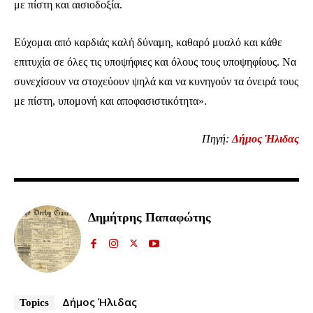
με πίστη και αισιοδοξία.
συνδρομητών μας και γίνετε μέρος της
συζήτησης.
Εύχομαι από καρδιάς καλή δύναμη, καθαρό μυαλό και κάθε
Για να εγγραφείτε, απλά εισάγετε τη διεύθυνση email σας στην ιστοσελίδα
επιτυχία σε όλες τις υποψήφιες και όλους τους υποψηφίους. Να
μας ή πατάτε το κουμπί Εγγραφή. Μην ανησυχείτε, τα στοιχεία σας είναι
συνεχίσουν να στοχεύουν ψηλά και να κυνηγούν τα όνειρά τους
ασφαλή σε εμάς.
με πίστη, υπομονή και αποφασιστικότητα».
Πηγή:
Δήμος Ήλιδας
ΕΓΓΡΑΦΉ
Έχω διαβάσει και αποδέχομαι την
Πολιτική Απορρήτου
.
Δημήτρης Παπαφώτης
32,111
32,214
11,243
Ακόλουθοι
Ακόλουθοι
Ακόλουθοι
Δήμος Ήλιδας
Topics