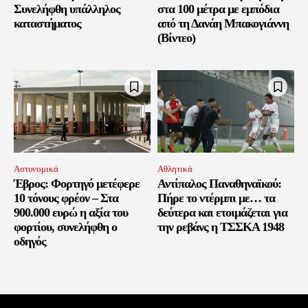
Συνελήφθη υπάλληλος
στα 100 μέτρα με εμπόδια
καταστήματος
από τη Δανάη Μπακογιάννη
(Βίντεο)
Αστυνομικά
Αθλητικά
Έβρος: Φορτηγό μετέφερε
Αντίπαλος Παναθηναϊκού:
10 τόνους φρέον – Στα
Πήρε το ντέρμπι με… τα
900.000 ευρώ η αξία του
δεύτερα και ετοιμάζεται για
φορτίου, συνελήφθη ο
την ρεβάνς η ΤΣΣΚΑ 1948
οδηγός