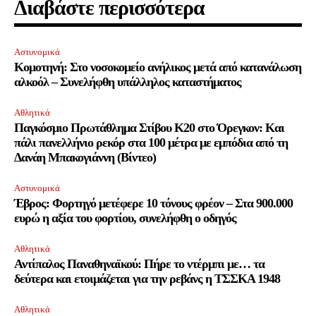
Διαβάστε περισσότερα
ΕΓΓΡΑΦΉ
Αστυνομικά
Κομοτηνή: Στο νοσοκομείο ανήλικος μετά από κατανάλωση
Έχω διαβάσει και αποδέχομαι την
Πολιτική Απορρήτου
.
αλκοόλ – Συνελήφθη υπάλληλος καταστήματος
Αθλητικά
Παγκόσμιο Πρωτάθλημα Στίβου Κ20 στο Όρεγκον: Και
32,111
32,214
11,243
πάλι πανελλήνιο ρεκόρ στα 100 μέτρα με εμπόδια από τη
Ακόλουθοι
Ακόλουθοι
Ακόλουθοι
Δανάη Μπακογιάννη (Βίντεο)
Αστυνομικά
Έβρος: Φορτηγό μετέφερε 10 τόνους φρέον – Στα 900.000
ευρώ η αξία του φορτίου, συνελήφθη ο οδηγός
Αθλητικά
Αντίπαλος Παναθηναϊκού: Πήρε το ντέρμπι με… τα
δεύτερα και ετοιμάζεται για την ρεβάνς η ΤΣΣΚΑ 1948
Αθλητικά