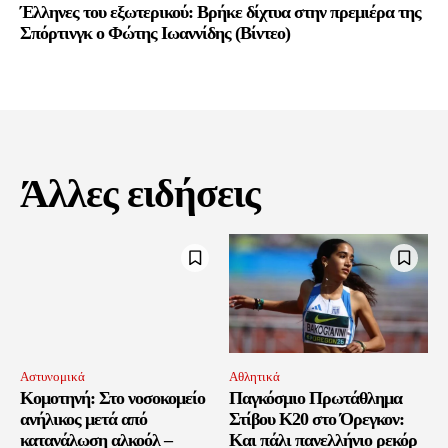
Έλληνες του εξωτερικού: Βρήκε δίχτυα στην πρεμιέρα της
Σπόρτινγκ ο Φώτης Ιωαννίδης (Βίντεο)
Άλλες ειδήσεις
Αστυνομικά
Αθλητικά
Κομοτηνή: Στο νοσοκομείο
Παγκόσμιο Πρωτάθλημα
ανήλικος μετά από
Στίβου Κ20 στο Όρεγκον:
κατανάλωση αλκοόλ –
Και πάλι πανελλήνιο ρεκόρ