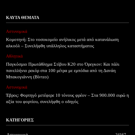
ΚΑΥΤΆ ΘΈΜΑΤΑ
Αστυνομικά
Κομοτηνή: Στο νοσοκομείο ανήλικος μετά από κατανάλωση
αλκοόλ – Συνελήφθη υπάλληλος καταστήματος
Αθλητικά
Παγκόσμιο Πρωτάθλημα Στίβου Κ20 στο Όρεγκον: Και πάλι
πανελλήνιο ρεκόρ στα 100 μέτρα με εμπόδια από τη Δανάη
Μπακογιάννη (Βίντεο)
Αστυνομικά
Έβρος: Φορτηγό μετέφερε 10 τόνους φρέον – Στα 900.000 ευρώ η
αξία του φορτίου, συνελήφθη ο οδηγός
ΚΑΤΗΓΟΡΊΕΣ
Αστυνομικά
24167