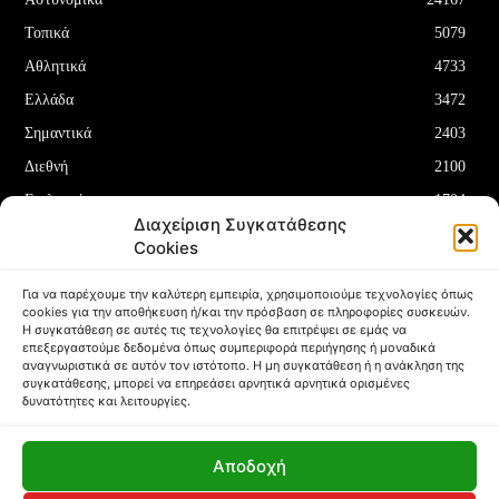
Τοπικά
5079
Αθλητικά
4733
Ελλάδα
3472
Σημαντικά
2403
Διεθνή
2100
Επιλεγμένα
1704
Διαχείριση Συγκατάθεσης
Οικονομία
1180
Cookies
Δελτία Τύπου
708
Για να παρέχουμε την καλύτερη εμπειρία, χρησιμοποιούμε τεχνολογίες όπως
cookies για την αποθήκευση ή/και την πρόσβαση σε πληροφορίες συσκευών.
Η συγκατάθεση σε αυτές τις τεχνολογίες θα επιτρέψει σε εμάς να
επεξεργαστούμε δεδομένα όπως συμπεριφορά περιήγησης ή μοναδικά
αναγνωριστικά σε αυτόν τον ιστότοπο. Η μη συγκατάθεση ή η ανάκληση της
συγκατάθεσης, μπορεί να επηρεάσει αρνητικά αρνητικά ορισμένες
ΌΡΟΙ ΚΑΙ ΠΡΟΫΠΟΘΈΣΕΙΣ
ΠΟΛΙΤΙΚΉ COOKIES (ΕΕ)
δυνατότητες και λειτουργίες.
ΑΠΟΠΟΊΗΣΗ ΕΥΘΥΝΏΝ
ΔΉΛΩΣΗ ΑΠΟΡΡΉΤΟΥ
Αποδοχή
Copyright © Papafotis.gr 2024