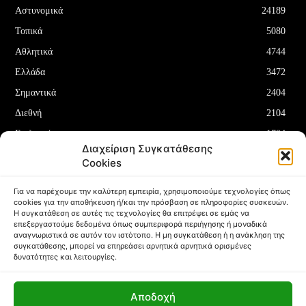
Αστυνομικά
24189
Τοπικά
5080
Αθλητικά
4744
Ελλάδα
3472
Σημαντικά
2404
Διεθνή
2104
Επιλεγμένα
1704
Διαχείριση Συγκατάθεσης
Οικονομία
1180
Cookies
Δελτία Τύπου
708
Για να παρέχουμε την καλύτερη εμπειρία, χρησιμοποιούμε τεχνολογίες όπως
cookies για την αποθήκευση ή/και την πρόσβαση σε πληροφορίες συσκευών.
Η συγκατάθεση σε αυτές τις τεχνολογίες θα επιτρέψει σε εμάς να
επεξεργαστούμε δεδομένα όπως συμπεριφορά περιήγησης ή μοναδικά
αναγνωριστικά σε αυτόν τον ιστότοπο. Η μη συγκατάθεση ή η ανάκληση της
συγκατάθεσης, μπορεί να επηρεάσει αρνητικά αρνητικά ορισμένες
ΌΡΟΙ ΚΑΙ ΠΡΟΫΠΟΘΈΣΕΙΣ
ΠΟΛΙΤΙΚΉ COOKIES (ΕΕ)
δυνατότητες και λειτουργίες.
ΑΠΟΠΟΊΗΣΗ ΕΥΘΥΝΏΝ
ΔΉΛΩΣΗ ΑΠΟΡΡΉΤΟΥ
Αποδοχή
Copyright © Papafotis.gr 2024