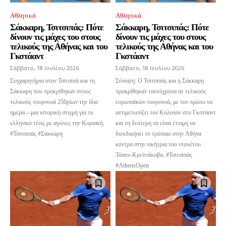
Αθλητικά
Αθλητικά
Σάκκαρη, Τσιτσιπάς: Πότε
Σάκκαρη, Τσιτσιπάς: Πότε
δίνουν τις μάχες του στους
δίνουν τις μάχες του στους
τελικούς της Αθήνας και του
τελικούς της Αθήνας και του
Γκστάαντ
Γκστάαντ
Σάββατο, 18 Ιουλίου 2026
Σάββατο, 18 Ιουλίου 2026
Συγχαρητήρια στον Τσιτσιπά και τη
Σύνοψη: Ο Τσιτσιπάς και η Σάκκαρη
Σάκκαρη που προκρίθηκαν στους
προκρίθηκαν ταυτόχρονα σε τελικούς
τελικούς τουρνουά 250ρίων την ίδια
ευρωπαϊκών τουρνουά, με τον πρώτο να
ημέρα—μια ιστορική στιγμή για το
αντιμετωπίζει τον Κολινιόν στο Γκστάαντ
ελληνικό τένις με αγώνες την Κυριακή.
και τη δεύτερη να είναι έτοιμη να
#Τσιτσιπάς #Σάκκαρη
διεκδικήσει το τρόπαιο στην Αθήνα
κόντρα στην νικήτρια του ντουέτου
Τόσον-Κρεϊτσίκοβα. #Τσιτσιπάς
#AthensOpen