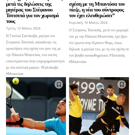
μετά τις δηλώσεις της
σχέση με τη Μπαντόσα τον
μητέρας του Στέφανου
πίεζε, η νέα του σύντροφος
Τσιτσιπά για τον χωρισμό
τον έχει ελευθερώσει”
τους
Κυριακή, 10 Μαΐου 2026
Τρίτη, 12 Μαΐου 2026
Ο Στέφανος Τσιτσιπάς, μετά τον χωρισμό
Η Γιούλια Σαλνίκοβα, μητέρα του
του με την Πάουλα Μπαντόσα, έχει βρει
Στέφανου Τσιτσιπά, αποκάλυψε τις
νέο έρωτα στην Κρίστεν Θομς, όπως
προκλήσεις στη σχέση του γιου της με
δήλωσε η μητέρα του, με τη νέα σχέση να
την Πάουλα Μπαντόσα, ενώ εκείνη
τον βοηθά συναισθηματικά. #Τσιτσιπάς
επικεντρώνεται στην επιχειρηματικότητα
#Μπαντόσα
με νέα συλλογή μαγιών. #Σαλνίκοβα
#Μπαντόσα