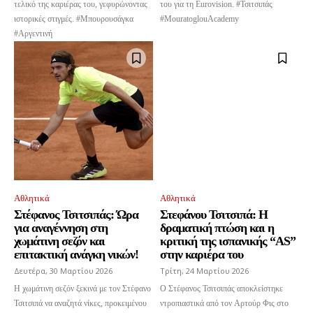
τελικό της καριέρας του, γεφυρώνοντας
του για τη Eurovision. #Τσιτσιπάς
ιστορικές στιγμές. #Μπουρουσάγκα
#MouratoglouAcademy
#Αργεντινή
Αθλητικά
Αθλητικά
Στέφανος Τσιτσιπάς: Ώρα
Στεφάνου Τσιτσιπά: Η
για αναγέννηση στη
δραματική πτώση και η
χωμάτινη σεζόν και
κριτική της ισπανικής “AS”
επιτακτική ανάγκη νικών!
στην καριέρα του
Δευτέρα, 30 Μαρτίου 2026
Τρίτη, 24 Μαρτίου 2026
Η χωμάτινη σεζόν ξεκινά με τον Στέφανο
Ο Στέφανος Τσιτσιπάς αποκλείστηκε
Τσιτσιπά να αναζητά νίκες, προκειμένου
ντροπιαστικά από τον Αρτούρ Φις στο