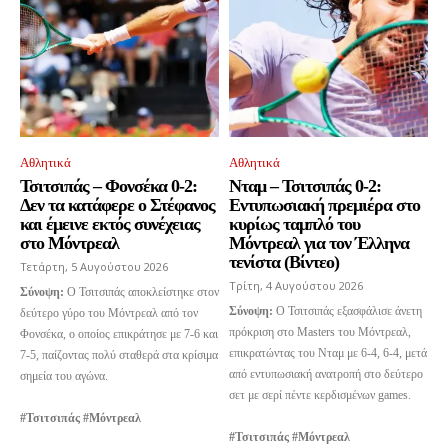
Αθλητικά
Αθλητικά
Τσιτσιπάς – Φονσέκα 0-2:
Νταμ – Τσιτσιπάς 0-2:
Δεν τα κατάφερε ο Στέφανος
Εντυπωσιακή πρεμιέρα στο
και έμεινε εκτός συνέχειας
κυρίως ταμπλό του
στο Μόντρεαλ
Μόντρεαλ για τον Έλληνα
τενίστα (Βίντεο)
Τετάρτη, 5 Αυγούστου 2026
Τρίτη, 4 Αυγούστου 2026
Σύνοψη:
Ο Τσιτσιπάς αποκλείστηκε στον
Σύνοψη:
Ο Τσιτσιπάς εξασφάλισε άνετη
δεύτερο γύρο του Μόντρεαλ από τον
πρόκριση στο Masters του Μόντρεαλ,
Φονσέκα, ο οποίος επικράτησε με 7-6 και
επικρατώντας του Νταμ με 6-4, 6-4, μετά
7-5, παίζοντας πολύ σταθερά στα κρίσιμα
από εντυπωσιακή ανατροπή στο δεύτερο
σημεία του αγώνα.
σετ με σερί πέντε κερδισμένων games.
#Τσιτσιπάς #Μόντρεαλ
#Τσιτσιπάς #Μόντρεαλ