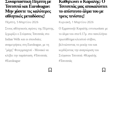
Συναρπαστική Πέμπτη με
Καθηλώνει ο Καραλής: Ο
Τσιτσιπά και Euroleague:
Τσιτσιπάς μας αποκαλύπτει
Μην χάσετε τις καλύτερες
το απίστευτο άλμα του με
αθλητικές μεταδόσεις!
τρεις τενίστες!
Πέμπτη, 5 Μαρτίου 2026
Κυριακή, 1 Μαρτίου 2026
Στους αθλητικούς αγώνες της Πέμπτης,
Ο Εμμανουήλ Καραλής εντυπωσίασε με
ξεχωρίζει ο Στέφανος Τσιτσιπάς στο
το άλμα του στα 6.17μ. στο πανελλήνιο
Indian Wells και οι σπουδαίες
πρωτάθλημα κλειστού στίβου,
αναμετρήσεις στη Euroleague, με τη
βελτιώνοντας το ρεκόρ του και
"μάχη" Φενερμπαχτσέ - Μονακό να
κερδίζοντας την αναγνώριση του
κλέβει την παράσταση. #Τσιτσιπάς
Στέφανου Τσιτσιπά. #Καραλής
#Euroleague
#Τσιτσιπάς