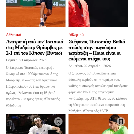
Αθλητικά
Αθλητικά
Ανατροπή από τον Τσιτσιπά
Στέφανος Τσιτσιπάς: Βαθιά
στη Μαδρίτη: Θρίαμβος με
πτώση στην παγκόσμια
2-1 επί του Κίπσον (Βίντεο)
κατάταξη – Ποιοι είναι οι
επόμενοι στόχοι του;
Πέμπτη, 23 Απριλίου 2026
Δευτέρα, 20 Απριλίου 2026
Ο Στέφανος Τσιτσιπάς επέστρεψε
Ο Στέφανος Τσιτσιπάς βιώνει μια
δυναμικά στο 1000άρι τουρνουά της
δύσκολη περίοδο στην καριέρα του,
Μαδρίτης, νικώντας τον Αμερικανό
καθώς οι συνεχείς αποκλεισμοί τον έχουν
Πάτρικ Κίπσον σε έναν δραματικό
φέρει στο Νο80 της παγκόσμιας
αγώνα, κλείνοντας έτσι τη θλιβερή
κατάταξης της ATP, θέτοντας σε κίνδυνο
πορεία του με τρεις ήττες. #Τσιτσιπάς
τη θέση του στο επόμενο τουρνουά στη
#Μαδρίτη
Μαδρίτη. #Τσιτσιπάς #ATP