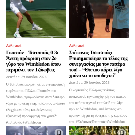
Αθλητικά
Αθλητικά
Ενταχθείτε στην κοινότητα των
Γκαστόν – Τσιτσιπάς 0-3:
Στέφανος Τσιτσιπάς:
συνδρομητών μας και γίνετε μέρος της
Άνετη πρόκριση στον 2ο
Επισημοποίησε το τέλος της
γύρο του Wimbledon όπου
συνεργασίας με τον πατέρα
συζήτησης.
περιμένει τον Τζόκοβιτς
του! – “Θα του πάρει λίγο
χρόνο να το αποδεχτεί”
Δευτέρα, 29 Ιουνίου 2026
Για να εγγραφείτε, απλά εισάγετε τη διεύθυνση email σας στην ιστοσελίδα
Δευτέρα, 29 Ιουνίου 2026
μας ή πατάτε το κουμπί Εγγραφή. Μην ανησυχείτε, τα στοιχεία σας είναι
Ο Τσιτσιπάς επικράτησε με εντυπωσιακή
ασφαλή σε εμάς.
Ο κορυφαίος Έλληνας τενίστας
εμφάνιια του Γάλλου Γκαστόν στο
ανακοίνωσε την αποχώρηση του πατέρα
Wimbledon, προχωρώντας στον δεύτερο
του από το τεχνικό επιτελείό του λίγο
γύρο με τρίσετη νίκη, παίζοντας απόλυτα
πριν το Wimbledon, επιλέγοντας νέο
ελεγχόμενο τένις και δείχνοντας
προπονητή για τη συνέχεια της καριέρας
εξαιρετική προσαρμογή στο γρασίδι.
του. #ΣτέφανοςΤσιτσιπάς #Wimbledon
#Τσιτσιπάς #Wimbledon
ΕΓΓΡΑΦΉ