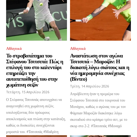
Αθλητικά
Αθλητικά
Το στραβοπάτημα του
Αναστάτωση στον αγώνα
Στέφανου Τσιτσιπά: Πώς η
Τσιτσιπά – Μαροζάν: Η
επιλογή του στο καλεντάρι
διακοπή λόγω σκότους και η
επηρεάζει την
νέα ημερομηνία συνέχειας
αυτοπεποίθησή του στην
(Βίντεο)
χωμάτινη σεζόν
Τρίτη, 14 Απριλίου 2026
Τετάρτη, 15 Απριλίου 2026
Απρόβλεπτη ήταν η πρεμιέρα του
Ο Στέφανος Τσιτσιπάς αποτυγχάνει να
Στέφανου Τσιτσιπά στο τουρνουά του
αναγεννηθεί στη χωμάτινη σεζόν,
Μονάχου, καθώς ο αγώνας του με τον
υπολογίζοντας δύο πρόωρους
Φάμπιαν Μαροζάν διακόπηκε λόγω
αποκλεισμούς και πτώση στην κατάταξη,
σκοταδιού στο κρίσιμο τρίτο σετ, με το
καθώς οι δυσκολίες συνεχίζονται
σκορ στο 2-2. #Τσιτσιπάς #Μοναχό
μπροστά του. #Τσιτσιπάς #Μαδρίτη