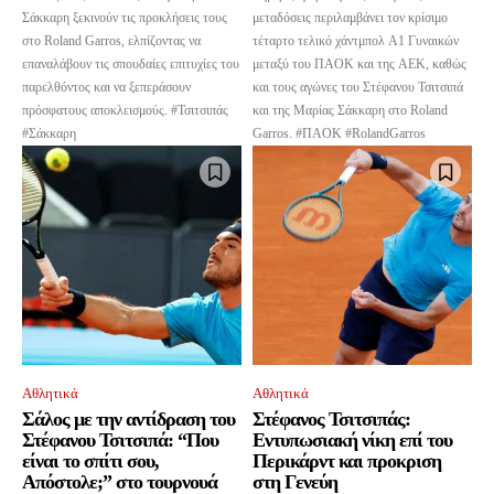
Σάκκαρη ξεκινούν τις προκλήσεις τους
μεταδόσεις περιλαμβάνει τον κρίσιμο
στο Roland Garros, ελπίζοντας να
τέταρτο τελικό χάντμπολ Α1 Γυναικών
επαναλάβουν τις σπουδαίες επιτυχίες του
μεταξύ του ΠΑΟΚ και της ΑΕΚ, καθώς
παρελθόντος και να ξεπεράσουν
και τους αγώνες του Στέφανου Τσιτσιπά
πρόσφατους αποκλεισμούς. #Τσιτσιπάς
και της Μαρίας Σάκκαρη στο Roland
#Σάκκαρη
Garros. #ΠΑΟΚ #RolandGarros
Αθλητικά
Αθλητικά
Σάλος με την αντίδραση του
Στέφανος Τσιτσιπάς:
Στέφανου Τσιτσιπά: “Που
Εντυπωσιακή νίκη επί του
είναι το σπίτι σου,
Περικάρντ και προκριση
Απόστολε;” στο τουρνουά
στη Γενεύη