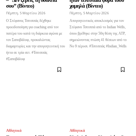
– “Δεν ξέρεις τη δουλειά
ήταν τελευταία φορά τόσο
σου” (Βίντεο)
χαμηλά (Βίντεο)
Πέμπτη, 5 Μαρτίου 2026
Πέμπτη, 5 Μαρτίου 2026
Ο Στέφανος Τσιτσιπάς δέχθηκε
Απογοητευτικός αποκλεισμός για τον
προειδοποίηση για coaching από τον
Στέφανο Τσιτσιπά από το Indian Wells,
πατέρα του κατά τη διάρκεια αγώνα με
όπου βρέθηκε στην 50η θέση της ATP,
τον Σαποβάλοφ, προκαλώντας
σημειώνοντας πτώση 41 θέσεων από το
διαμαρτυρίες και την απογοητευτική του
Νο 9 πέρυσι. #Τσιτσιπάς #Indian_Wells
ήττα σε τρία σετ. #Τσιτσιπάς
#Σαποβάλοφ
Αθλητικά
Αθλητικά