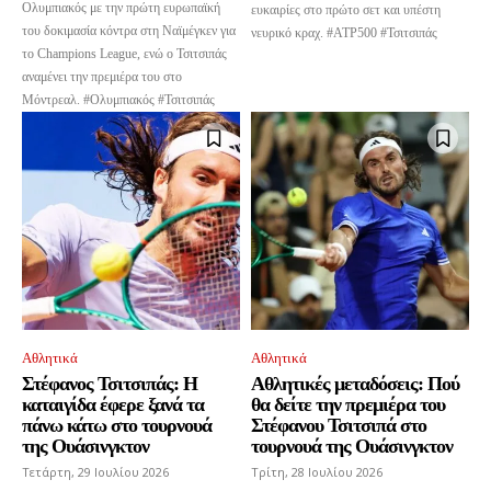
Ολυμπιακός με την πρώτη ευρωπαϊκή
ευκαιρίες στο πρώτο σετ και υπέστη
του δοκιμασία κόντρα στη Ναϊμέγκεν για
νευρικό κραχ. #ATP500 #Τσιτσιπάς
το Champions League, ενώ ο Τσιτσιπάς
αναμένει την πρεμιέρα του στο
Μόντρεαλ. #Ολυμπιακός #Τσιτσιπάς
Αθλητικά
Αθλητικά
Στέφανος Τσιτσιπάς: Η
Αθλητικές μεταδόσεις: Πού
καταιγίδα έφερε ξανά τα
θα δείτε την πρεμιέρα του
πάνω κάτω στο τουρνουά
Στέφανου Τσιτσιπά στο
της Ουάσινγκτον
τουρνουά της Ουάσινγκτον
Τετάρτη, 29 Ιουλίου 2026
Τρίτη, 28 Ιουλίου 2026