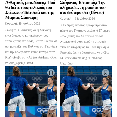
Αθλητικές μεταδόσεις: Πού
Στέφανος Τσιτσιπάς: Την
θα δείτε τους τελικούς του
πλήρωσε… η ρακέτα του
Στέφανου Τσιτσιπά και της
στο δεύτερο σετ (Βίντεο)
Μαρίας Σάκκαρη
Κυριακή, 19 Ιουλίου 2026
Κυριακή, 19 Ιουλίου 2026
Ο Έλληνας τενίστας προκρίθηκε στον
Σύνοψη: Ο Τσιτσιπάς και η Σάκκαρη
τελικό του Γκστάαντ μετά από 17 μήνες,
είναι έτοιμοι να κατακτήσουν τους
κερδίζοντας τον Σεβτσένκο σε ένα
τίτλους τους στο τένις, με τον Έλληνα να
εντυπωσιακό ματς, παρά τη στιγμιαία
αντιμετωπίζει τον Κολινιόν στη Γκστάαντ
απώλεια ψυχραιμίας του. Με τη νίκη, ο
και την Ελληνίδα να παίζει κόντρα στην
Τσιτσιπάς έχει τη δυνατότητα να ανέβει
Κρεϊτσίκοβα στην Αθήνα. #Athens_Open
14 θέσεις στο ranking. #Τσιτσιπάς
#Swiss_Open_Gstaad
#Γκστάαντ