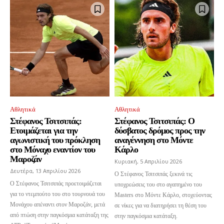
Αθλητικά
Αθλητικά
Στέφανος Τσιτσιπάς:
Στέφανος Τσιτσιπάς: Ο
Ετοιμάζεται για την
δύσβατος δρόμος προς την
αγωνιστική του πρόκληση
αναγέννηση στο Μόντε
στο Μόναχο εναντίον του
Κάρλο
Μαροζάν
Κυριακή, 5 Απριλίου 2026
Δευτέρα, 13 Απριλίου 2026
Ο Στέφανος Τσιτσιπάς ξεκινά τις
Ο Στέφανος Τσιτσιπάς προετοιμάζεται
υποχρεώσεις του στο αγαπημένο του
για το ντεμπούτο του στο τουρνουά του
Masters στο Μόντε Κάρλο, στοχεύοντας
Μονάχου απέναντι στον Μαροζάν, μετά
σε νίκες για να διατηρήσει τη θέση του
από πτώση στην παγκόσμια κατάταξη της
στην παγκόσμια κατάταξη.