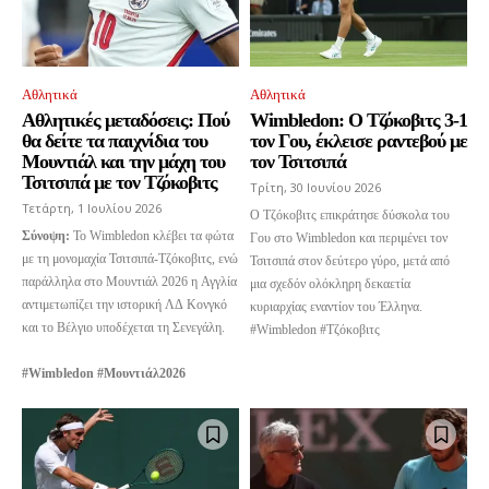
Αθλητικά
Αθλητικά
Αθλητικές μεταδόσεις: Πού
Wimbledon: Ο Τζόκοβιτς 3-1
θα δείτε τα παιχνίδια του
τον Γου, έκλεισε ραντεβού με
Μουντιάλ και την μάχη του
τον Τσιτσιπά
Τσιτσιπά με τον Τζόκοβιτς
Τρίτη, 30 Ιουνίου 2026
Τετάρτη, 1 Ιουλίου 2026
Ο Τζόκοβιτς επικράτησε δύσκολα του
Σύνοψη:
Το Wimbledon κλέβει τα φώτα
Γου στο Wimbledon και περιμένει τον
με τη μονομαχία Τσιτσιπά-Τζόκοβιτς, ενώ
Τσιτσιπά στον δεύτερο γύρο, μετά από
παράλληλα στο Μουντιάλ 2026 η Αγγλία
μια σχεδόν ολόκληρη δεκαετία
αντιμετωπίζει την ιστορική ΛΔ Κονγκό
κυριαρχίας εναντίον του Έλληνα.
και το Βέλγιο υποδέχεται τη Σενεγάλη.
#Wimbledon #Τζόκοβιτς
#Wimbledon #Μουντιάλ2026