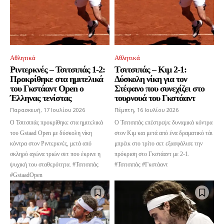
Αθλητικά
Αθλητικά
Ριντερκνές – Τσιτσιπάς 1-2:
Tσιτσιπάς – Κιμ 2-1:
Προκρίθηκε στα ημιτελικά
Δύσκολη νίκη για τον
του Γκστάαντ Open ο
Στέφανο που συνεχίζει στο
Έλληνας τενίστας
τουρνουά του Γκστάαντ
Παρασκευή, 17 Ιουλίου 2026
Πέμπτη, 16 Ιουλίου 2026
Ο Τσιτσιπάς προκρίθηκε στα ημιτελικά
Ο Τσιτσιπάς επέστρεψε δυναμικά κόντρα
του Gstaad Open με δύσκολη νίκη
στον Κιμ και μετά από ένα δραματικό τάι
κόντρα στον Ριντερκνές, μετά από
μπρέικ στο τρίτο σετ εξασφάλισε την
σκληρό αγώνα τριών σετ που έκρινε η
πρόκριση στο Γκστάαντ με 2-1.
ψυχική του σταθερότητα. #Τσιτσιπάς
#Τσιτσιπάς #Γκστάαντ
#GstaadOpen