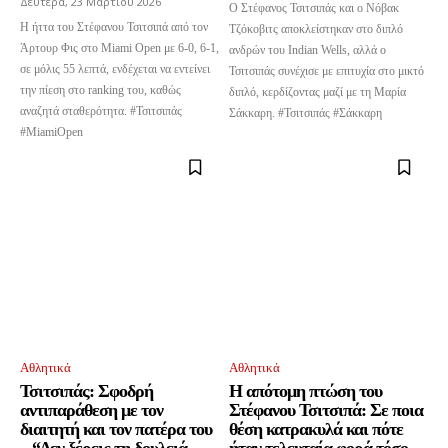
Δευτέρα, 23 Μαρτίου 2026
Ο Στέφανος Τσιτσιπάς και ο Νόβακ
Η ήττα του Στέφανου Τσιτσιπά από τον
Τζόκοβιτς αποκλείστηκαν στο διπλό
Άρτουρ Φις στο Miami Open με 6-0, 6-1,
ανδρών του Indian Wells, αλλά ο
σε μόλις 55 λεπτά, ενδέχεται να εντείνει
Τσιτσιπάς συνέχισε με επιτυχία στο μικτό
την πίεση στο ranking του, καθώς
διπλό, κερδίζοντας μαζί με τη Μαρία
αναζητά σταθερότητα. #Τσιτσιπάς
Σάκκαρη. #Τσιτσιπάς #Σάκκαρη
#MiamiOpen
Αθλητικά
Αθλητικά
Τσιτσιπάς: Σφοδρή
Η απότομη πτώση του
αντιπαράθεση με τον
Στέφανου Τσιτσιπά: Σε ποια
διαιτητή και τον πατέρα του
θέση κατρακυλά και πότε