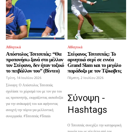
Αθλητικά
Αθλητικά
Aπόστολος Τσιτσιπάς: “Θα
Στέφανος Τσιτσιπάς: Το
προπονήσω ξανά στο μέλλον
αρνητικό σερί σε εννέα
τον Στέφανο, δεν ήταν τοξικό
Grand Slam και το μεγάλο
το πειβάλλον του” (Βίντεο)
παράδοξο με τον Τζόκοβιτς
Τρίτη, 14 Ιουλίου 2026
Πέμπτη, 2 Ιουλίου 2026
Σύνοψη: Ο Απόστολος Τσιτσιπάς
σχολίασε το χώρισμά του με τον γιο του
Σύνοψη -
ως προπονητής, εκφράζοντας αισιοδοξία
για την ανάκαμψή του και αφήνοντας
Hashtags
ανοιχτή την πόρτα για μελλοντική
συνεργασία. #Τσιτσιπάς #Tennis
Ο Τσιτσιπάς συνεχίζει την κατηφορική
πορεία του με νέα ήττα από τον