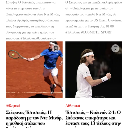
Σύνοψη: Ο Τσιτσιπάς αναμενόταν να
Ο Στέφανος αντιμετωπίζει σκληρή πρόβα
κάνει το ντεμπούτο του στην
στην Ουάσινγκτον με αντίπαλο τον
Ουάσινγκτον απέναντι στον Ντε Μινόρ,
κορυφαίο του ταμπλό Ντε Μινόρ, σε
αλλά οι σφοδρές καταιγίδες ανάγκασαν
προετοιμασία για το US Open. Ο αγώνας
τους διοργανωτές να αναβάλουν τη
μεταδίδεται την Τετάρτη στις 01:00.
σύγκρουση για την τρίτη ημέρα του
#Τσιτσιπάς #COSMOTE_SPORT
τουρνουά. #Τσιτσιπάς #Ουάσινγκτον
Αθλητικά
Αθλητικά
Στέφανος Τσιτσιπάς: Η
Τσιτσιπάς – Κολινιόν 2-1: Ο
παράδοση με τον Ντε Μινόρ,
Στέφανος επικράτησε και
η μυθική ατάκα που
έφτασε τους 13 τίτλους στην