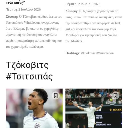
τελικούς”
Πέμπτη, 2 Ιουλίου 2026
Πέμπτη, 2 Ιουλίου 2026
Σύνοψη:
Ο Τζόκοβιτς χαρακτήρισε το
Σύνοψη:
Ο Τζόκοβιτς κέρδισε άνετα τον
ματς με τον Τσιτσιπά ως άνετη νίκη, κατά
Τσιτσιπά στο Wimbledon, αναφέροντας
την οποία στήθηκε αστεία φάρσα σε ball
ότι ο Έλληνας βρίσκεται σε χαμηλότερη
girl και προκάλεσε τον γκόλφερ Ρόρι
αγωνιστική κατάσταση και αγωνίζεται
ΜακΙλρόι για την πράσινή του ζακέτα
χωρίς τη απαραίτητη αυτοπεποίθηση που
του Masters.
τον χαρακτήριζε παλιότερα.
Hashtags:
#Djokovic #Wimbledon
Τζόκοβιτς
#Τσιτσιπάς