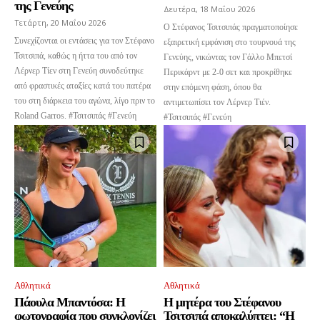
της Γενεύης
Δευτέρα, 18 Μαΐου 2026
Τετάρτη, 20 Μαΐου 2026
Ο Στέφανος Τσιτσιπάς πραγματοποίησε
Συνεχίζονται οι εντάσεις για τον Στέφανο
εξαιρετική εμφάνιση στο τουρνουά της
Τσιτσιπά, καθώς η ήττα του από τον
Γενεύης, νικώντας τον Γάλλο Μπετσί
Λέρνερ Τίεν στη Γενεύη συνοδεύτηκε
Περικάρντ με 2-0 σετ και προκρίθηκε
από φραστικές αταξίες κατά του πατέρα
στην επόμενη φάση, όπου θα
του στη διάρκεια του αγώνα, λίγο πριν το
αντιμετωπίσει τον Λέρνερ Τιέν.
Roland Garros. #Τσιτσιπάς #Γενεύη
#Τσιτσιπάς #Γενεύη
Αθλητικά
Αθλητικά
Πάουλα Μπαντόσα: Η
Η μητέρα του Στέφανου
φωτογραφία που συγκλονίζει
Τσιτσιπά αποκαλύπτει: “Η