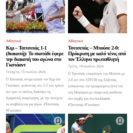
Αθλητικά
Αθλητικά
Κιμ – Τσιτσιπάς 1-1
Τσιτσιπάς – Μπούσε 2-0:
(διακοπή): Το σκοτάδι έφερε
Πρόκριση με καλό τένις από
την διακοπή του αγώνα στο
τον Έλληνα πρωταθλητή
Γκστάαντ
Τρίτη, 14 Ιουλίου 2026
Τετάρτη, 15 Ιουλίου 2026
Ο Τσιτσιπάς επικράτησε του Μπούσε με
Ο Τσιτσιπάς αντιμετώπισε τον Κιμ στο
2-0 σετ στο ATP250 της Ελβετίας,
Γκστάαντ, φτάνοντας στο 5-5 του τρίτου
εκδικώντας την προηγούμενη ήττα του
σετ πριν το σκότος διακόψει τη
στη Μαγιόρκα με εξαιρετική απόδοση
δραματική αναμέτρηση, με την συνέχεια
στο σερβίς και στα backhands.
να αναβάλλεται για αύριο. #Τσιτσιπάς
#Τσιτσιπάς #Γκστάαντ
#Γκστάαντ