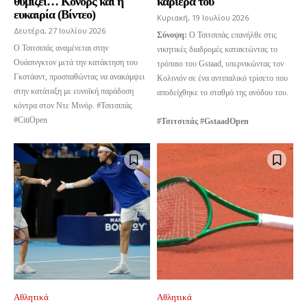
θυμίζει… Κόνορς και η
καριέρα του
ευκαιρία (Βίντεο)
Κυριακή, 19 Ιουλίου 2026
Δευτέρα, 27 Ιουλίου 2026
Σύνοψη:
Ο Τσιτσιπάς επανήλθε στις
Ο Τσιτσιπάς αναμένεται στην
νικητικές διαδρομές κατακτώντας το
Ουάσινγκτον μετά την κατάκτηση του
τρόπαιο του Gstaad, υπερνικώντας τον
Γκστάαντ, προσπαθώντας να ανακάμψει
Κολινιόν σε ένα αντιπαλικό τρίσετο που
στην κατάταξη με ευνοϊκή παράδοση
αποδείχθηκε το σταθμό της ανόδου του.
κόντρα στον Ντε Μινόρ. #Τσιτσιπάς
#CitiOpen
#Τσιτσιπάς #GstaadOpen
Αθλητικά
Αθλητικά