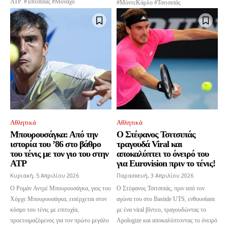
ATP. #Τσιτσιπάς #Μονάχο
#ΜόντεΚάρλο #Τσιτσιπάς
Αθλητικά
Αθλητικά
Μπουρουσάγκα: Από την
Ο Στέφανος Τσιτσιπάς
ιστορία του ’86 στο βάθρο
τραγουδά Viral και
του τένις με τον γιο του στην
αποκαλύπτει το όνειρό του
ATP
για Eurovision πριν το τένις!
Κυριακή, 5 Απριλίου 2026
Παρασκευή, 3 Απριλίου 2026
Ο Ρομάν Αντρέ Μπουρουσάγκα, γιος του
Ο Στέφανος Τσιτσιπάς, πριν από τον
Χόρχε Μπουρουσάγκα, εισέρχεται στον
αγώνα του στο Bastide UTS, ενθουσίασε
κόσμο του τένις με επιτυχία,
με ένα viral βίντεο, τραγουδώντας το
προετοιμαζόμενος για τον πρώτο μεγάλο
Apologize και αποκαλύπτοντας το όνειρό