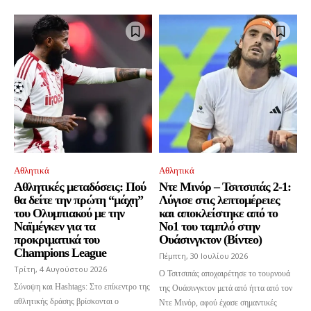
Αθλητικά
Αθλητικά
Αθλητικές μεταδόσεις: Πού
Ντε Μινόρ – Τσιτσιπάς 2-1:
θα δείτε την πρώτη “μάχη”
Λύγισε στις λεπτομέρειες
του Ολυμπιακού με την
και αποκλείστηκε από το
Ναϊμέγκεν για τα
Νο1 του ταμπλό στην
προκριματικά του
Ουάσινγκτον (Βίντεο)
Champions League
Πέμπτη, 30 Ιουλίου 2026
Τρίτη, 4 Αυγούστου 2026
Ο Τσιτσιπάς αποχαιρέτησε το τουρνουά
Σύνοψη και Hashtags: Στο επίκεντρο της
της Ουάσινγκτον μετά από ήττα από τον
αθλητικής δράσης βρίσκονται ο
Ντε Μινόρ, αφού έχασε σημαντικές