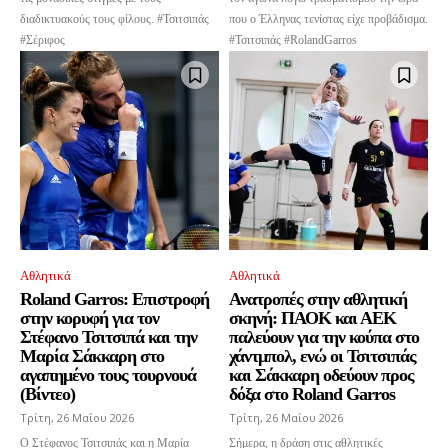
διαδικτυακούς τους φίλους. #Τσιτσιπάς
που ο Έλληνας τενίστας είχε προβάδισμα.
#Σέριφος
#Τσιτσιπάς #RolandGarros
Αθλητικά
Αθλητικά
Roland Garros: Επιστροφή
Ανατροπές στην αθλητική
στην κορυφή για τον
σκηνή: ΠΑΟΚ και ΑΕΚ
Στέφανο Τσιτσιπά και την
παλεύουν για την κούπα στο
Μαρία Σάκκαρη στο
χάντμπολ, ενώ οι Τσιτσιπάς
αγαπημένο τους τουρνουά
και Σάκκαρη οδεύουν προς
(Βίντεο)
δόξα στο Roland Garros
Τρίτη, 26 Μαΐου 2026
Τρίτη, 26 Μαΐου 2026
Ο Στέφανος Τσιτσιπάς και η Μαρία
Σήμερα, η δράση στις αθλητικές