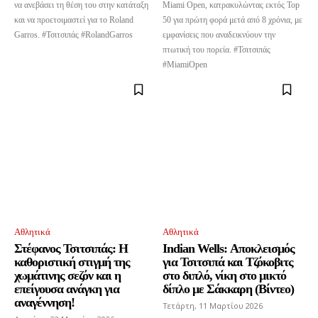
να ανεβάσει τη θέση του στην κατάταξη
Miami Open, κατρακυλώντας εκτός Top
και να προετοιμαστεί για το Roland
50 για πρώτη φορά μετά από 8 χρόνια, με
Garros. #Τσιτσιπάς #RolandGarros
εμφανίσεις που αναδεικνύουν την
πτωτική του πορεία. #Τσιτσιπάς
#MiamiOpen
Αθλητικά
Αθλητικά
Στέφανος Τσιτσιπάς: Η
Indian Wells: Αποκλεισμός
καθοριστική στιγμή της
για Τσιτσιπά και Τζόκοβιτς
χωμάτινης σεζόν και η
στο διπλό, νίκη στο μικτό
επείγουσα ανάγκη για
δίπλο με Σάκκαρη (Βίντεο)
αναγέννηση!
Τετάρτη, 11 Μαρτίου 2026