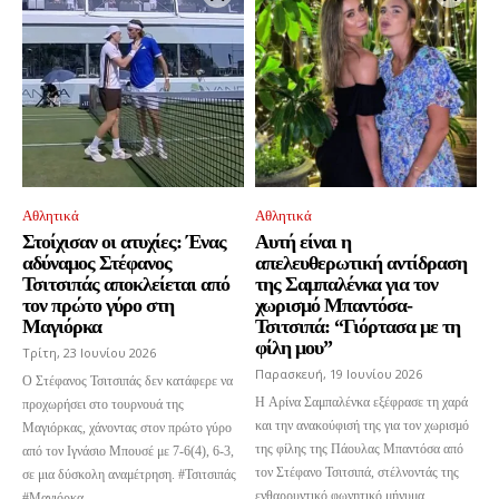
Έχω διαβάσει και αποδέχομαι την
Πολιτική Απορρήτου
.
32,111
32,214
11,243
Ακόλουθοι
Ακόλουθοι
Ακόλουθοι
Αθλητικά
Αθλητικά
Στοίχισαν οι ατυχίες: Ένας
Αυτή είναι η
αδύναμος Στέφανος
απελευθερωτική αντίδραση
Τσιτσιπάς αποκλείεται από
της Σαμπαλένκα για τον
τον πρώτο γύρο στη
χωρισμό Μπαντόσα-
Μαγιόρκα
Τσιτσιπά: “Γιόρτασα με τη
φίλη μου”
Τρίτη, 23 Ιουνίου 2026
Παρασκευή, 19 Ιουνίου 2026
Ο Στέφανος Τσιτσιπάς δεν κατάφερε να
Η Αρίνα Σαμπαλένκα εξέφρασε τη χαρά
προχωρήσει στο τουρνουά της
και την ανακούφισή της για τον χωρισμό
Μαγιόρκας, χάνοντας στον πρώτο γύρο
της φίλης της Πάουλας Μπαντόσα από
από τον Ιγνάσιο Μπουσέ με 7-6(4), 6-3,
τον Στέφανο Τσιτσιπά, στέλνοντάς της
σε μια δύσκολη αναμέτρηση. #Τσιτσιπάς
ενθαρρυντικό φωνητικό μήνυμα.
#Μαγιόρκα