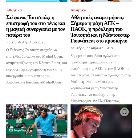
Αθλητικά
Αθλητικά
Στέφανος Τσιτσιπάς: η
Αθλητικές αναμετρήσεις:
επιστροφή του στο τένις και
Σήμερα η μάχη ΑΕΚ –
η μαγική συνεργασία με τον
ΠΑΟΚ, η πρόκληση του
πατέρα του
Τσιτσιπά και η Μάντσεστερ
Γιουνάιτεντ στο προσκήνιο
Τρίτη, 28 Απριλίου 2026
Δευτέρα, 27 Απριλίου 2026
Ο Στέφανος Τσιτσιπάς στοχεύει να
Σήμερα, οι σπουδαίοι αγώνες στο
επανέλθει δυναμικά στο Madrid Open,
πρόγραμμα περιλαμβάνουν την
αντιμετωπίζοντας τον Κάσπερ Ρουντ, και
αναμέτρηση της ΑΕΚ με τον ΠΑΟΚ και
εκφράζει την ευγνωμοσύνη του για τη
τον Στέφανο Τσιτσιπά να αγωνίζεται στην
συνεργασία με τον πατέρα του,
Μαδρίτη, ενώ το ενδιαφέρον
Απόστολο. #Τσιτσιπάς #MadridOpen
κορυφώνεται με τη Μάντσεστερ
Γιουνάιτεντ να υποδέχεται την
Μπρέντφορντ. #ΑΕΚ #Τσιτσιπάς