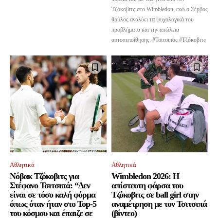
Τζόκοβιτς στο Wimbledon, ενώ ο Σέρβος
θρύλος αναλύει τα ψυχολογικά του
προβλήματα και την απώλεια
αυτοπεποίθησης. #Τσιτσιπάς #Τζόκοβιτς
Αθλητικά
Αθλητικά
Νόβακ Τζόκοβιτς για
Wimbledon 2026: Η
Στέφανο Τσιτσιπά: “Δεν
απίστευτη φάρσα του
είναι σε τόσο καλή φόρμα
Τζόκοβιτς σε ball girl στην
όπως όταν ήταν στο Top-5
αναμέτρηση με τον Τσιτσιπά
του κόσμου και έπαιζε σε
(βίντεο)