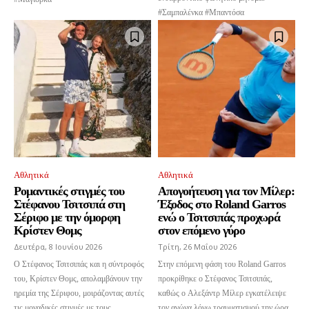
#Σαμπαλένκα #Μπαντόσα
Αθλητικά
Αθλητικά
Ρομαντικές στιγμές του
Απογοήτευση για τον Μίλερ:
Στέφανου Τσιτσιπά στη
Έξοδος στο Roland Garros
Σέριφο με την όμορφη
ενώ ο Τσιτσιπάς προχωρά
Κρίστεν Θομς
στον επόμενο γύρο
Δευτέρα, 8 Ιουνίου 2026
Τρίτη, 26 Μαΐου 2026
Ο Στέφανος Τσιτσιπάς και η σύντροφός
Στην επόμενη φάση του Roland Garros
του, Κρίστεν Θομς, απολαμβάνουν την
προκρίθηκε ο Στέφανος Τσιτσιπάς,
ηρεμία της Σέριφου, μοιράζοντας αυτές
καθώς ο Αλεξάντρ Μίλερ εγκατέλειψε
τις μοναδικές στιγμές με τους
τον αγώνα λόγω τραυματισμού την ώρα