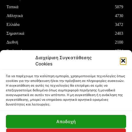
Τοπικά
5079
Αθλητικά
4730
Ελλάδα
3472
Σημαντικά
2403
Διεθνή
2100
Επιλεγμένα
1704
Διαχείριση Συγκατάθεσης
Οικονομία
1180
Cookies
Δελτία Τύπου
708
Για να παρέχουμε την καλύτερη εμπειρία, χρησιμοποιούμε τεχνολογίες όπως
cookies για την αποθήκευση ή/και την πρόσβαση σε πληροφορίες συσκευών.
Η συγκατάθεση σε αυτές τις τεχνολογίες θα επιτρέψει σε εμάς να
επεξεργαστούμε δεδομένα όπως συμπεριφορά περιήγησης ή μοναδικά
αναγνωριστικά σε αυτόν τον ιστότοπο. Η μη συγκατάθεση ή η ανάκληση της
συγκατάθεσης, μπορεί να επηρεάσει αρνητικά αρνητικά ορισμένες
ΌΡΟΙ ΚΑΙ ΠΡΟΫΠΟΘΈΣΕΙΣ
ΠΟΛΙΤΙΚΉ COOKIES (ΕΕ)
δυνατότητες και λειτουργίες.
ΑΠΟΠΟΊΗΣΗ ΕΥΘΥΝΏΝ
ΔΉΛΩΣΗ ΑΠΟΡΡΉΤΟΥ
Αποδοχή
Copyright © Papafotis.gr 2024