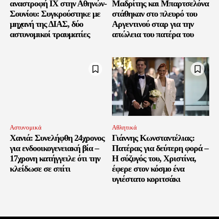
αναστροφή ΙΧ στην Αθηνών-
Μαδρίτης και Μπαρτσελόνα
Σουνίου: Συγκρούστηκε με
στάθηκαν στο πλευρό του
μηχανή της ΔΙΑΣ, δύο
Αργεντινού σταρ για την
αστυνομικοί τραυματίες
απώλεια του πατέρα του
Αστυνομικά
Αθλητικά
Χανιά: Συνελήφθη 24χρονος
Γιάννης Κωνσταντέλιας:
για ενδοοικογενειακή βία –
Πατέρας για δεύτερη φορά –
17χρονη κατήγγειλε ότι την
Η σύζυγός του, Χριστίνα,
κλείδωσε σε σπίτι
έφερε στον κόσμο ένα
υγιέστατο κοριτσάκι