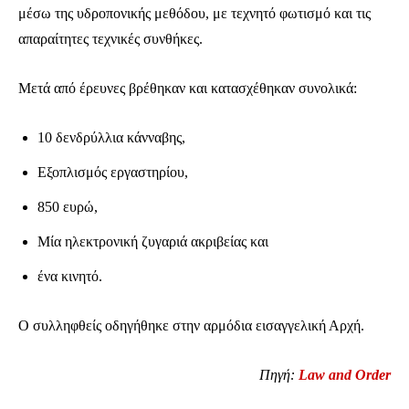
μέσω της υδροπονικής μεθόδου, με τεχνητό φωτισμό και τις
απαραίτητες τεχνικές συνθήκες.
Μετά από έρευνες βρέθηκαν και κατασχέθηκαν συνολικά:
10 δενδρύλλια κάνναβης,
Εξοπλισμός εργαστηρίου,
850 ευρώ,
Μία ηλεκτρονική ζυγαριά ακριβείας και
ένα κινητό.
Ενταχθείτε στην κοινότητα των
Ο συλληφθείς οδηγήθηκε στην αρμόδια εισαγγελική Αρχή.
συνδρομητών μας και γίνετε μέρος της
συζήτησης.
Πηγή:
Law and Order
Για να εγγραφείτε, απλά εισάγετε τη διεύθυνση email σας στην ιστοσελίδα