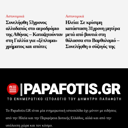
Αστυνομικά
Αστυνομικά
Συνελήφθη 53χρονος
Ηλεία: Σε κρίσιμη
αλλοδαπός στο αεροδρόμιο
κατάσταση 31χρονη μητέρα
της Αθήνας – Καταζητούνταν
μετά από βουτιά στη
στη Γαλλία για «ξέπλυμα»
θάλασσα στο Βαρθολομιό –
χρήματος και απάτες
Συνελήφθη ο σύζυγός της
Το Papafotis.GR είναι μία ενημερωτική ιστοσελίδα όχι μόνον με ειδήσεις
από την Ηλεία και την Περιφέρεια Δυτικής Ελλάδος, αλλά και από την
υπόλοιπη χώρα και τον κόσμο.