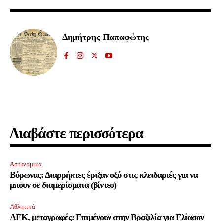
μας ή πατάτε το κουμπί Εγγραφή. Μην ανησυχείτε, τα στοιχεία σας είναι
ασφαλή σε εμάς.
Δημήτρης Παπαφώτης
ΕΓΓΡΑΦΉ
Έχω διαβάσει και αποδέχομαι την
Πολιτική Απορρήτου
.
Διαβάστε περισσότερα
32,111
32,214
11,243
Ακόλουθοι
Ακόλουθοι
Ακόλουθοι
Αστυνομικά
Βύρωνας: Διαρρήκτες έριξαν οξύ στις κλειδαριές για να
μπουν σε διαμερίσματα (βίντεο)
Αθλητικά
ΑΕΚ, μεταγραφές: Επιμένουν στην Βραζιλία για Ελίασον