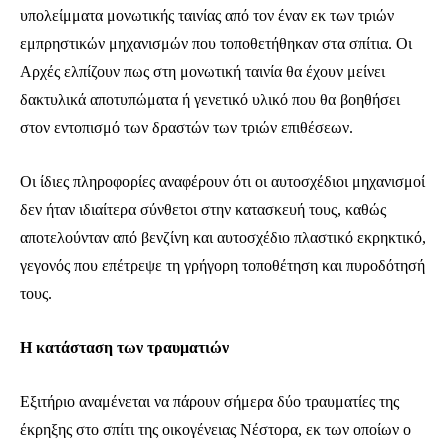
υπολείμματα μονωτικής ταινίας από τον έναν εκ των τριών
εμπρηστικών μηχανισμών που τοποθετήθηκαν στα σπίτια. Οι
Αρχές ελπίζουν πως στη μονωτική ταινία θα έχουν μείνει
δακτυλικά αποτυπώματα ή γενετικό υλικό που θα βοηθήσει
στον εντοπισμό των δραστών των τριών επιθέσεων.
Οι ίδιες πληροφορίες αναφέρουν ότι οι αυτοσχέδιοι μηχανισμοί
δεν ήταν ιδιαίτερα σύνθετοι στην κατασκευή τους, καθώς
Ενταχθείτε στην κοινότητα των
συνδρομητών μας και γίνετε μέρος της
αποτελούνταν από βενζίνη και αυτοσχέδιο πλαστικό εκρηκτικό,
συζήτησης.
γεγονός που επέτρεψε τη γρήγορη τοποθέτηση και πυροδότησή
τους.
Για να εγγραφείτε, απλά εισάγετε τη διεύθυνση email σας στην ιστοσελίδα
μας ή πατάτε το κουμπί Εγγραφή. Μην ανησυχείτε, τα στοιχεία σας είναι
ασφαλή σε εμάς.
Η κατάσταση των τραυματιών
Εξιτήριο αναμένεται να πάρουν σήμερα δύο τραυματίες της
έκρηξης στο σπίτι της οικογένειας Νέστορα, εκ των οποίων ο