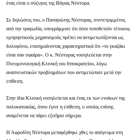
ένας είναι ο σύζυγος της Βάγιας Νέστορα.
ΕΓΓΡΑΦΉ
Σε δηλώσεις του, ο Παναγιώτης Νέστορας, συντετριμμένος
Έχω διαβάσει και αποδέχομαι την
Πολιτική Απορρήτου
.
από την τραγωδία, υπογράμμισε ότι όσοι τοποθετούν τέτοιους
εμπρηστικούς μηχανισμούς πρέπει να αντιμετωπίζονται ως
δολοφόνοι, επισημαίνοντας χαρακτηριστικά ότι «το γκαζάκι
32,111
32,214
11,243
είναι σαν σφαίρα». Ο κ. Νέστορας νοσηλεύεται στην
Ακόλουθοι
Ακόλουθοι
Ακόλουθοι
Πνευμονολογική Κλινική του Ιπποκρατείου, λόγω
αναπνευστικών προβλημάτων που αντιμετώπισε μετά την
επίθεση.
Στην ίδια Κλινική νοσηλεύεται και ένας εκ των ενοίκων της
πολυκατοικίας, όπου έγινε η επίθεση, ο οποίος επίσης
αναμένεται να πάρει εξιτήριο σήμερα.
Η Αφροδίτη Νέστορα μεταφέρθηκε χθες το απόγευμα στη