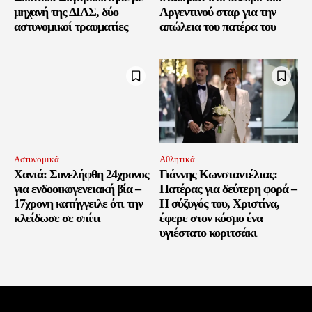
μηχανή της ΔΙΑΣ, δύο
Αργεντινού σταρ για την
αστυνομικοί τραυματίες
απώλεια του πατέρα του
Αστυνομικά
Αθλητικά
Χανιά: Συνελήφθη 24χρονος
Γιάννης Κωνσταντέλιας:
για ενδοοικογενειακή βία –
Πατέρας για δεύτερη φορά –
17χρονη κατήγγειλε ότι την
Η σύζυγός του, Χριστίνα,
κλείδωσε σε σπίτι
έφερε στον κόσμο ένα
υγιέστατο κοριτσάκι