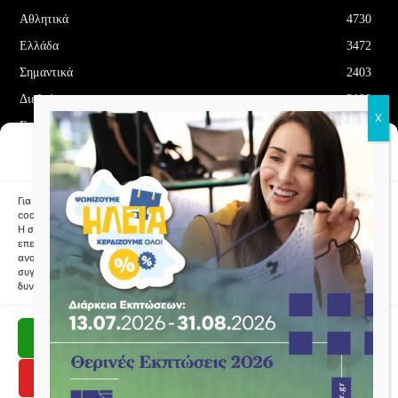
Αθλητικά
4730
Ελλάδα
3472
Σημαντικά
2403
Διεθνή
2100
Επιλεγμένα
1704
Διαχείριση Συγκατάθεσης
Οικονομία
1180
Cookies
Δελτία Τύπου
708
Για να παρέχουμε την καλύτερη εμπειρία, χρησιμοποιούμε τεχνολογίες όπως
cookies για την αποθήκευση ή/και την πρόσβαση σε πληροφορίες συσκευών.
Η συγκατάθεση σε αυτές τις τεχνολογίες θα επιτρέψει σε εμάς να
επεξεργαστούμε δεδομένα όπως συμπεριφορά περιήγησης ή μοναδικά
αναγνωριστικά σε αυτόν τον ιστότοπο. Η μη συγκατάθεση ή η ανάκληση της
συγκατάθεσης, μπορεί να επηρεάσει αρνητικά αρνητικά ορισμένες
ΌΡΟΙ ΚΑΙ ΠΡΟΫΠΟΘΈΣΕΙΣ
ΠΟΛΙΤΙΚΉ COOKIES (ΕΕ)
δυνατότητες και λειτουργίες.
ΑΠΟΠΟΊΗΣΗ ΕΥΘΥΝΏΝ
ΔΉΛΩΣΗ ΑΠΟΡΡΉΤΟΥ
Αποδοχή
Copyright © Papafotis.gr 2024
Δεν αποδέχομαι