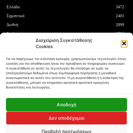
Ελλάδα
3472
Σημαντικά
2403
Διεθνή
2099
Επιλεγμένα
1704
Διαχείριση Συγκατάθεσης
Οικονομία
1180
Cookies
Δελτία Τύπου
708
Για να παρέχουμε την καλύτερη εμπειρία, χρησιμοποιούμε τεχνολογίες όπως
cookies για την αποθήκευση ή/και την πρόσβαση σε πληροφορίες συσκευών.
Η συγκατάθεση σε αυτές τις τεχνολογίες θα επιτρέψει σε εμάς να
επεξεργαστούμε δεδομένα όπως συμπεριφορά περιήγησης ή μοναδικά
αναγνωριστικά σε αυτόν τον ιστότοπο. Η μη συγκατάθεση ή η ανάκληση της
συγκατάθεσης, μπορεί να επηρεάσει αρνητικά αρνητικά ορισμένες
ΌΡΟΙ ΚΑΙ ΠΡΟΫΠΟΘΈΣΕΙΣ
ΠΟΛΙΤΙΚΉ COOKIES (ΕΕ)
δυνατότητες και λειτουργίες.
ΑΠΟΠΟΊΗΣΗ ΕΥΘΥΝΏΝ
ΔΉΛΩΣΗ ΑΠΟΡΡΉΤΟΥ
Αποδοχή
Copyright © Papafotis.gr 2024
Δεν αποδέχομαι
Προβολή προτιμήσεων