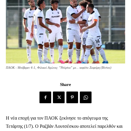
ΠΑΟΚ - Μπέβερεν 4-1, Φιλικοί Αγώνες: "Ντόρτια" με... κεφάτο Ζαφείρη (Βίντεο)
Share
Η νέα εποχή για τον ΠΑΟΚ ξεκίνησε το απόγευμα της
Τετάρτης (1/7). Ο Ραζβάν Λουτσέσκου αποτελεί παρελθόν και