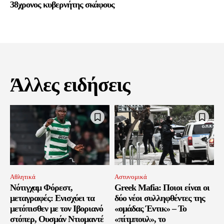
38χρονος κυβερνήτης σκάφους
Άλλες ειδήσεις
Αθλητικά
Αστυνομικά
Νότιγχαμ Φόρεστ,
Greek Mafia: Ποιοι είναι οι
μεταγραφές: Ενισχύει τα
δύο νέοι συλληφθέντες της
μετόπισθεν με τον Ιβοριανό
«ομάδας Έντικ» – Το
στόπερ, Ουσμάν Ντιομαντέ
«πίτμπουλ», το