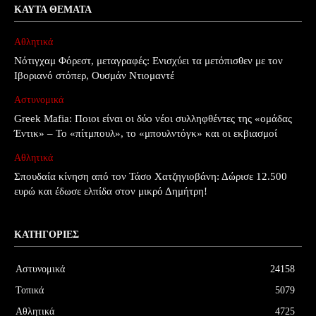
ΚΑΥΤΆ ΘΈΜΑΤΑ
Αθλητικά
Νότιγχαμ Φόρεστ, μεταγραφές: Ενισχύει τα μετόπισθεν με τον
Ιβοριανό στόπερ, Ουσμάν Ντιομαντέ
Αστυνομικά
Greek Mafia: Ποιοι είναι οι δύο νέοι συλληφθέντες της «ομάδας
Έντικ» – Το «πίτμπουλ», το «μπουλντόγκ» και οι εκβιασμοί
Αθλητικά
Σπουδαία κίνηση από τον Τάσο Χατζηγιοβάνη: Δώρισε 12.500
ευρώ και έδωσε ελπίδα στον μικρό Δημήτρη!
ΚΑΤΗΓΟΡΊΕΣ
Αστυνομικά
24158
Τοπικά
5079
Αθλητικά
4725