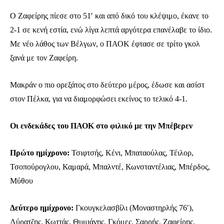
Ο Ζαφείρης πίεσε στο 51′ και από δικό του κλέψιμο, έκανε το
2-1 σε κενή εστία, ενώ λίγα λεπτά αργότερα επανέλαβε το ίδιο.
Με νέο λάθος των Βέλγων, ο ΠΑΟΚ έφτασε σε τρίτο γκολ
ξανά με τον Ζαφείρη.
Μακράν ο πιο ορεξάτος στο δεύτερο μέρος, έδωσε και ασίστ
στον Πέλκα, για να διαμορφώσει εκείνος το τελικό 4-1.
Οι ενδεκάδες του ΠΑΟΚ στο φιλικό με την Μπέβερεν
Πρώτο ημίχρονο:
Τσιφτσής, Κένι, Μπαταούλας, Τέιλορ,
Τσοπούρογλου, Καμαρά, Μπαλντέ, Κωνσταντέλιας, Μπέρδος,
Μύθου
Δεύτερο ημίχρονο:
Γκουγκελασβίλι (Μοναστηρλής 76′),
Ενταχθείτε στην κοινότητα των
Λύρατζης, Κωττάς, Θυμιάνης, Γκόμες, Σαρρής, Ζαφείρης,