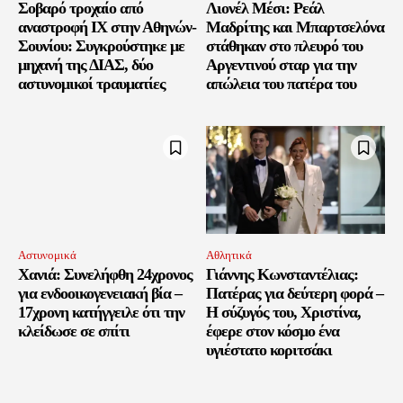
Σοβαρό τροχαίο από
Λιονέλ Μέσι: Ρεάλ
αναστροφή ΙΧ στην Αθηνών-
Μαδρίτης και Μπαρτσελόνα
Σουνίου: Συγκρούστηκε με
στάθηκαν στο πλευρό του
μηχανή της ΔΙΑΣ, δύο
Αργεντινού σταρ για την
αστυνομικοί τραυματίες
απώλεια του πατέρα του
Αστυνομικά
Αθλητικά
Χανιά: Συνελήφθη 24χρονος
Γιάννης Κωνσταντέλιας:
για ενδοοικογενειακή βία –
Πατέρας για δεύτερη φορά –
17χρονη κατήγγειλε ότι την
Η σύζυγός του, Χριστίνα,
κλείδωσε σε σπίτι
έφερε στον κόσμο ένα
υγιέστατο κοριτσάκι