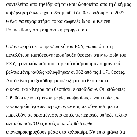
συντελείται από την ίδρυσή του και υλοποιείται από τη δική μας
κυβέρνηση όπως είχαμε δεσμευθεί ότι θα πράξουμε το 2023.
Θέλω να ευχαριστήσω το κοινωφελές ίδρυμα Kaizen
Foundation για τη σημαντική χορηγία του.
Όσον αφορά δε το προσωπικό του ΕΣΥ, να πω ότι στη
μεγαλύτερη ταυτόχρονη προκήρυξη θέσεων στην ιστορία του
ΕΣΥ, η ανταπόκριση του ιατρικού κόσμου ήταν σημαντικά
βελτιωμένη, καθώς καλύφθηκαν οι 962 από τις 1.171 θέσεις.
Αυτό είναι μια ξεκάθαρη απόδειξη ότι τα θεσμικά και
οικονομικά κίνητρα που θεσπίσαμε αποδίδουν. Οι υπόλοιπες
209 θέσεις που έμειναν χωρίς υποψηφίους είναι κυρίως σε
Ενταχθείτε στην κοινότητα των
νοσοκομεία άγονων περιοχών, αν και, σε σύγκριση με το
συνδρομητών μας και γίνετε μέρος της
παρελθόν, σε ορισμένες από αυτές τις περιοχές υπήρξε τελικά
συζήτησης.
ανταπόκριση. Όλες αυτές οι κενές θέσεις θα
Για να εγγραφείτε, απλά εισάγετε τη διεύθυνση email σας στην ιστοσελίδα
επαναπροκηρυχθούν μέσα στο καλοκαίρι. Να επισημάνω ότι
μας ή πατάτε το κουμπί Εγγραφή. Μην ανησυχείτε, τα στοιχεία σας είναι