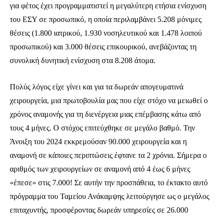
για φέτος έχει προγραμματιστεί η μεγαλύτερη ετήσια ενίσχυση
ασφαλή σε εμάς.
του ΕΣΥ σε προσωπικό, η οποία περιλαμβάνει 5.208 μόνιμες
θέσεις (1.800 ιατρικού, 1.930 νοσηλευτικού και 1.478 λοιπού
προσωπικού) και 3.000 θέσεις επικουρικού, ανεβάζοντας τη
συνολική δυνητική ενίσχυση στα 8.208 άτομα.
ΕΓΓΡΑΦΉ
Πολύς λόγος είχε γίνει και για τα δωρεάν απογευματινά
Έχω διαβάσει και αποδέχομαι την
Πολιτική Απορρήτου
.
χειρουργεία, μια πρωτοβουλία μας που είχε στόχο να μειωθεί ο
χρόνος αναμονής για τη διενέργεια μιας επέμβασης κάτω από
τους 4 μήνες. Ο στόχος επιτεύχθηκε σε μεγάλο βαθμό. Την
32,111
32,214
11,243
Άνοιξη του 2024 εκκρεμούσαν 90.000 χειρουργεία και η
Ακόλουθοι
Ακόλουθοι
Ακόλουθοι
αναμονή σε κάποιες περιπτώσεις έφτανε τα 2 χρόνια. Σήμερα ο
αριθμός των χειρουργείων σε αναμονή από 4 έως 6 μήνες
«έπεσε» στις 7.000! Σε αυτήν την προσπάθεια, το έκτακτο αυτό
πρόγραμμα του Ταμείου Ανάκαμψης λειτούργησε ως ο μεγάλος
επιταχυντής, προσφέροντας δωρεάν υπηρεσίες σε 26.000