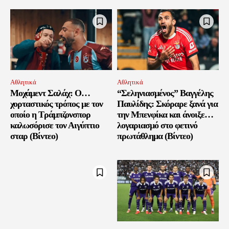
Αθλητικά
Αθλητικά
Μοχάμεντ Σαλάχ: Ο…
“Σεληνιασμένος” Βαγγέλης
χορταστικός τρόπος με τον
Παυλίδης: Σκόραρε ξανά για
οποίο η Τράμπζονσπορ
την Μπενφίκα και άνοιξε…
καλωσόρισε τον Αιγύπτιο
λογαριασμό στο φετινό
σταρ (Βίντεο)
πρωτάθλημα (Βίντεο)