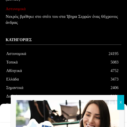
Αστυνομικά
Νεκρός βρέθηκε στο σπίτι του στα Ίβηρα Σερρών ένας 66χρονος
άνδρας
ΚΑΤΗΓΟΡΊΕΣ
Αστυνομικά
24195
Τοπικά
5083
Αθλητικά
4752
Ελλάδα
3473
Σημαντικά
2406
Διεθνή
2104
Επιλεγμένα
1706
Διαχείριση Συγκατάθεσης
Οικονομία
1180
Cookies
Δελτία Τύπου
708