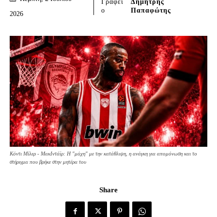
Γράφει
Δημήτρης
ο
Παπαφώτης
2026
Κόντι Μίλερ - ΜακΙντάϊρ: Η "μάχη" με την κατάθλιψη, η ανάγκη για απομόνωση και το
στήριγμα που βρήκε στην μητέρα του
Share