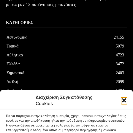
μετέφεραν 12 παράνομους μετανάστες
ΚΑΤΗΓΟΡΊΕΣ
Αστυνομικά
24155
Τοπικά
5079
Αθλητικά
4723
Ελλάδα
3472
Σημαντικά
2403
Διεθνή
2099
Επιλεγμένα
1704
Διαχείριση Συγκατάθεσης
Οικονομία
1180
Cookies
Δελτία Τύπου
708
Για να παρέχουμε την καλύτερη εμπειρία, χρησιμοποιούμε τεχνολογίες όπως
cookies για την αποθήκευση ή/και την πρόσβαση σε πληροφορίες συσκευών.
Η συγκατάθεση σε αυτές τις τεχνολογίες θα επιτρέψει σε εμάς να
επεξεργαστούμε δεδομένα όπως συμπεριφορά περιήγησης ή μοναδικά