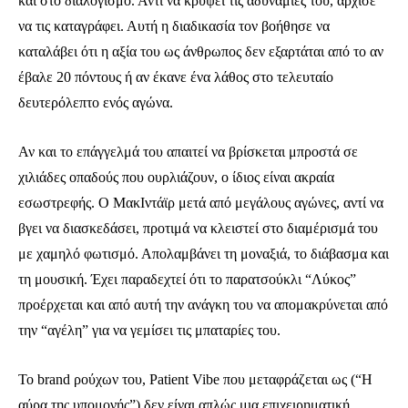
και στο διαλογισμό. Αντί να κρύψει τις αδυναμίες του, άρχισε
να τις καταγράφει. Αυτή η διαδικασία τον βοήθησε να
καταλάβει ότι η αξία του ως άνθρωπος δεν εξαρτάται από το αν
έβαλε 20 πόντους ή αν έκανε ένα λάθος στο τελευταίο
δευτερόλεπτο ενός αγώνα.
Αν και το επάγγελμά του απαιτεί να βρίσκεται μπροστά σε
χιλιάδες οπαδούς που ουρλιάζουν, ο ίδιος είναι ακραία
εσωστρεφής. Ο ΜακΙντάϊρ μετά από μεγάλους αγώνες, αντί να
βγει να διασκεδάσει, προτιμά να κλειστεί στο διαμέρισμά του
με χαμηλό φωτισμό. Απολαμβάνει τη μοναξιά, το διάβασμα και
τη μουσική. Έχει παραδεχτεί ότι το παρατσούκλι “Λύκος”
προέρχεται και από αυτή την ανάγκη του να απομακρύνεται από
την “αγέλη” για να γεμίσει τις μπαταρίες του.
Το brand ρούχων του, Patient Vibe που μεταφράζεται ως (“Η
αύρα της υπομονής”) δεν είναι απλώς μια επιχειρηματική