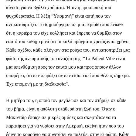
κίνηση για να βγάλει χρήματα. Ήταν η προσωπική του
ψυχοθεραπεία. Η λέξη “Υπομονή” είναι αυτή που τον
αντικατοπρτίζει. Το δημιούργησε σε μια περίοδο που ένιωθε
ότι η καριέρα του είχε κολλήσει και έπρεπε να θυμίζει στον
εαυτό του καθημερινά ότι τα καλά πράγματα χρειάζονται χρόνο.
Κάθε σχέδιο, κάθε σλόγκαν στα ρούχα του, αντικατοπτρίζει μια
φάση της πνευματικής του αναζήτησης. “Το Patient Vibe είναι
μια υπενθύμιση προς τον εαυτό μου και προς όποιον άλλον
υποφέρει, ότι δεν πειράζει αν δεν είσαι εκεί που θέλεις σήμερα.
Έχε υπομονή με τη διαδικασία”.
Ενταχθείτε στην κοινότητα των
συνδρομητών μας και γίνετε μέρος της
Η μητέρα του, η οποία τον μεγάλωσε και τον στήριξε σε κάθε
συζήτησης.
του βήμα, είναι η απόλυτη σταθερά στη ζωή του. Όταν ο
ΜακΙντάϊρ έπαιζε σε μικρές ομάδες και σκεφτόταν να τα
Για να εγγραφείτε, απλά εισάγετε τη διεύθυνση email σας στην ιστοσελίδα
μας ή πατάτε το κουμπί Εγγραφή. Μην ανησυχείτε, τα στοιχεία σας είναι
παρατήσει για να γυρίσει στην Αμερική, εκείνη ήταν που του
ασφαλή σε εμάς.
έδινε το κουράγιο να συνεχίσει να παλεύει στην Ευρώπη. Κάθε