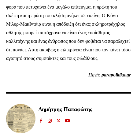
φορά που πετυχαίνει ένα μεγάλο επίτευγμα, η πρώτη του
σκέψη και η πρώτη του κλήση ανήκει σε εκείνη. Ο Κόντι
Μίλερ-ΜακΙντάιρ είναι η απόδειξη ότι ένας σκληροτράχηλος
αθλητής μπορεί ταυτόχρονα να είναι ένας ευαίσθητος
ΕΓΓΡΑΦΉ
καλλιτέχνης και ένας άνθρωπος που δεν φοβάται να παραδεχτεί
Έχω διαβάσει και αποδέχομαι την
Πολιτική Απορρήτου
.
ότι πονάει. Αυτή ακριβώς η ειλικρίνεια είναι που τον κάνει τόσο
αγαπητό στους συμπαίκτες και τους φιλάθλους.
Πηγή:
parapolitika.gr
32,111
32,214
11,243
Ακόλουθοι
Ακόλουθοι
Ακόλουθοι
Δημήτρης Παπαφώτης