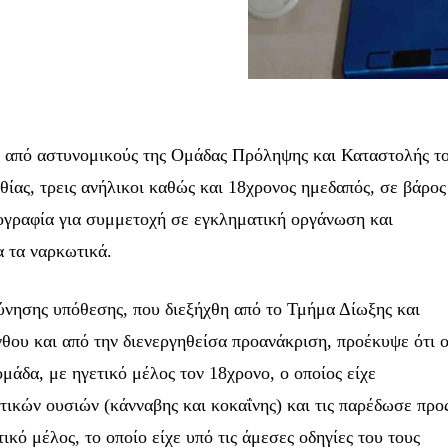
 από αστυνομικούς της Ομάδας Πρόληψης και Καταστολής τ
ίας, τρεις ανήλικοι καθώς και 18χρονος ημεδαπός, σε βάρος
ογραφία για συμμετοχή σε εγκληματική οργάνωση και
α τα ναρκωτικά.
εύνησης υπόθεσης, που διεξήχθη από το Τμήμα Δίωξης και
ου και από την διενεργηθείσα προανάκριση, προέκυψε ότι ο
μάδα, με ηγετικό μέλος τον 18χρονο, ο οποίος είχε
ικών ουσιών (κάνναβης και κοκαΐνης) και τις παρέδωσε προ
κό μέλος, το οποίο είχε υπό τις άμεσες οδηγίες του τους