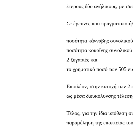
έτερους δύο ανήλικους, με σκ
Ενταχθείτε στην κο
συνδρομητών μας κα
Σε έρευνες που πραγματοποιήθ
μέρος της συζήτηση
ποσότητα κάνναβης συνολικού
Για να εγγραφείτε, απλά εισάγετε τη διε
ποσότητα κοκαΐνης συνολικού
πατάτε το κουμπί Εγγραφή. Μην ανησυχεί
2 ζυγαριές και
το χρηματικό ποσό των 505 ε
Επιπλέον, στην κατοχή των 2
32,111
ως μέσα διευκόλυνσης τέλεση
Ακόλουθοι
Τέλος, για την ίδια υπόθεση 
παραμέληση της εποπτείας του