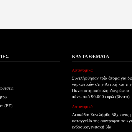
ΊΕΣ
ΚΑΥΤΆ ΘΈΜΑΤΑ
Αστυνομικά
Συνελήφθησαν τρία άτομα για δι
ναρκωτικών στην Αττική και την
ποθέσεις
Πανεπιστημιούπολη Ζωγράφου –
πάνω από 90.000 ευρώ (βίντεο)
ήτου
es (ΕΕ)
Αστυνομικά
Λευκάδα: Συνελήφθη 58χρονος μ
καταγγελία της συντρόφου του γ
ενδοοικογενειακή βία