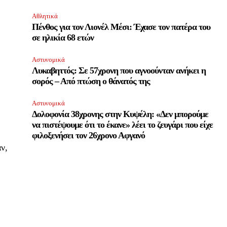
Αθλητικά
Πένθος για τον Λιονέλ Μέσι: Έχασε τον πατέρα του
σε ηλικία 68 ετών
Αστυνομικά
ΕΓΓΡΑΦΉ
Λυκαβηττός: Σε 57χρονη που αγνοούνταν ανήκει η
σορός – Από πτώση ο θάνατός της
ι αποδέχομαι την
Πολιτική Απορρήτου
.
Αστυνομικά
Δολοφονία 38χρονης στην Κυψέλη: «Δεν μπορούμε
να πιστέψουμε ότι το έκανε» λέει το ζευγάρι που είχε
φιλοξενήσει τον 26χρονο Αφγανό
ν,
11,243
Ακόλουθοι