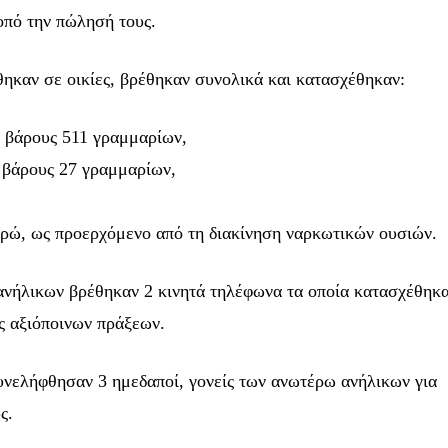
οπό την πώλησή τους.
ινότητα των
ι γίνετε
ηκαν σε οικίες, βρέθηκαν συνολικά και κατασχέθηκαν:
ς.
 βάρους 511 γραμμαρίων,
ύθυνση email σας στην ιστοσελίδα μας ή
 βάρους 27 γραμμαρίων,
Έχω διαβάσει κα
τε, τα στοιχεία σας είναι ασφαλή σε εμάς.
υρώ, ως προερχόμενο από τη διακίνηση ναρκωτικών ουσιών.
 ανήλικων βρέθηκαν 2 κινητά τηλέφωνα τα οποία κατασχέθηκα
32,214
ς αξιόποινων πράξεων.
Ακόλουθοι
συνελήφθησαν 3 ημεδαποί, γονείς των ανωτέρω ανήλικων για
ς.