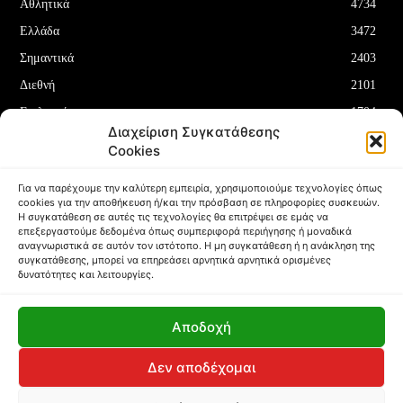
Αθλητικά
4734
Ελλάδα
3472
Σημαντικά
2403
Διεθνή
2101
Επιλεγμένα
1704
Διαχείριση Συγκατάθεσης
Οικονομία
1180
Cookies
Δελτία Τύπου
708
Για να παρέχουμε την καλύτερη εμπειρία, χρησιμοποιούμε τεχνολογίες όπως
cookies για την αποθήκευση ή/και την πρόσβαση σε πληροφορίες συσκευών.
Η συγκατάθεση σε αυτές τις τεχνολογίες θα επιτρέψει σε εμάς να
επεξεργαστούμε δεδομένα όπως συμπεριφορά περιήγησης ή μοναδικά
αναγνωριστικά σε αυτόν τον ιστότοπο. Η μη συγκατάθεση ή η ανάκληση της
συγκατάθεσης, μπορεί να επηρεάσει αρνητικά αρνητικά ορισμένες
ΌΡΟΙ ΚΑΙ ΠΡΟΫΠΟΘΈΣΕΙΣ
ΠΟΛΙΤΙΚΉ COOKIES (ΕΕ)
δυνατότητες και λειτουργίες.
ΑΠΟΠΟΊΗΣΗ ΕΥΘΥΝΏΝ
ΔΉΛΩΣΗ ΑΠΟΡΡΉΤΟΥ
Αποδοχή
Copyright © Papafotis.gr 2024
Δεν αποδέχομαι