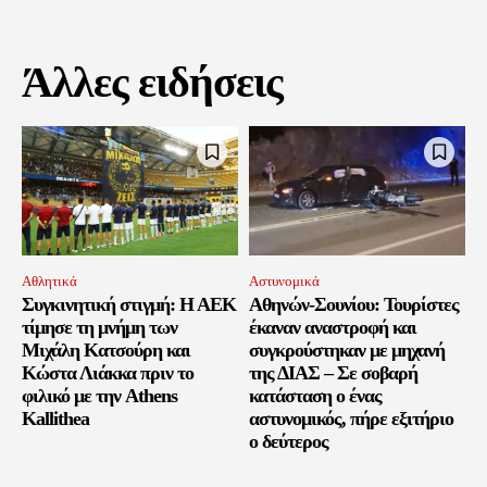
Άλλες ειδήσεις
Αθλητικά
Αστυνομικά
Συγκινητική στιγμή: Η ΑΕΚ
Αθηνών-Σουνίου: Τουρίστες
τίμησε τη μνήμη των
έκαναν αναστροφή και
Μιχάλη Κατσούρη και
συγκρούστηκαν με μηχανή
Κώστα Λιάκκα πριν το
της ΔΙΑΣ – Σε σοβαρή
φιλικό με την Athens
κατάσταση ο ένας
Kallithea
αστυνομικός, πήρε εξιτήριο
ο δεύτερος