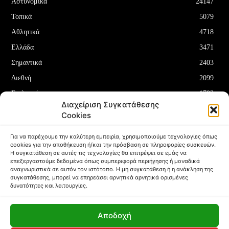
Αστυνομικά
24147
Τοπικά
5079
Αθλητικά
4718
Ελλάδα
3471
Σημαντικά
2403
Διεθνή
2099
Επιλεγμένα
1703
Διαχείριση Συγκατάθεσης
Οικονομία
1180
Cookies
Δελτία Τύπου
708
Για να παρέχουμε την καλύτερη εμπειρία, χρησιμοποιούμε τεχνολογίες όπως
cookies για την αποθήκευση ή/και την πρόσβαση σε πληροφορίες συσκευών.
Η συγκατάθεση σε αυτές τις τεχνολογίες θα επιτρέψει σε εμάς να
επεξεργαστούμε δεδομένα όπως συμπεριφορά περιήγησης ή μοναδικά
αναγνωριστικά σε αυτόν τον ιστότοπο. Η μη συγκατάθεση ή η ανάκληση της
συγκατάθεσης, μπορεί να επηρεάσει αρνητικά αρνητικά ορισμένες
ΌΡΟΙ ΚΑΙ ΠΡΟΫΠΟΘΈΣΕΙΣ
ΠΟΛΙΤΙΚΉ COOKIES (ΕΕ)
δυνατότητες και λειτουργίες.
ΑΠΟΠΟΊΗΣΗ ΕΥΘΥΝΏΝ
ΔΉΛΩΣΗ ΑΠΟΡΡΉΤΟΥ
Αποδοχή
Copyright © Papafotis.gr 2024