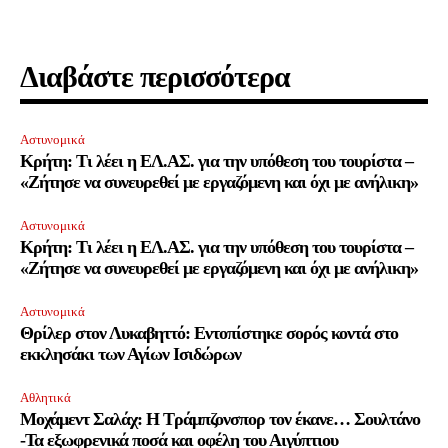
ΕΓΓΡΑΦΉ
Διαβάστε περισσότερα
Έχω διαβάσει και αποδέχομαι την
Πολιτική Απορρήτου
.
Αστυνομικά
Κρήτη: Τι λέει η ΕΛ.ΑΣ. για την υπόθεση του τουρίστα –
«Ζήτησε να συνευρεθεί με εργαζόμενη και όχι με ανήλικη»
32,111
32,214
11,243
Ακόλουθοι
Ακόλουθοι
Ακόλουθοι
Αστυνομικά
Κρήτη: Τι λέει η ΕΛ.ΑΣ. για την υπόθεση του τουρίστα –
«Ζήτησε να συνευρεθεί με εργαζόμενη και όχι με ανήλικη»
Αστυνομικά
Θρίλερ στον Λυκαβηττό: Εντοπίστηκε σορός κοντά στο
εκκλησάκι των Αγίων Ισιδώρων
Αθλητικά
Μοχάμεντ Σαλάχ: Η Τράμπζονσπορ τον έκανε… Σουλτάνο
-Τα εξωφρενικά ποσά και οφέλη του Αιγύπτιου