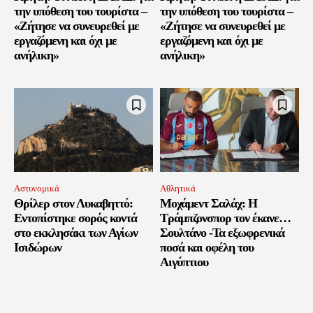
την υπόθεση του τουρίστα –
την υπόθεση του τουρίστα –
«Ζήτησε να συνευρεθεί με
«Ζήτησε να συνευρεθεί με
εργαζόμενη και όχι με
εργαζόμενη και όχι με
ανήλικη»
ανήλικη»
Αστυνομικά
Αθλητικά
Θρίλερ στον Λυκαβηττό:
Μοχάμεντ Σαλάχ: Η
Εντοπίστηκε σορός κοντά
Τράμπζονσπορ τον έκανε…
στο εκκλησάκι των Αγίων
Σουλτάνο -Τα εξωφρενικά
Ισιδώρων
ποσά και οφέλη του
Αιγύπτιου