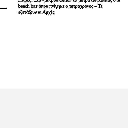
11,243
beach bar όπου πνίγηκε ο τετράχρονος – Τι
Ακόλουθοι
εξετάζουν οι Αρχές