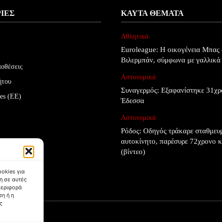
ΊΕΣ
ΚΑΥΤΆ ΘΈΜΑΤΑ
Αθλητικά
Euroleague: Η οικογένεια Μπας 
Βιλερμπάν, σύμφωνα με γαλλικ
ποθέσεις
Αστυνομικά
ήτου
Συναγερμός: Εξαφανίστηκε 31χρ
es (ΕΕ)
Έδεσσα
Αστυνομικά
Ρόδος: Οδηγός τράκαρε σταθμευ
αυτοκίνητο, παρέσυρε 72χρονο κ
(βίντεο)
okies για
η σε αυτές
περιφορά
η ή η
ς