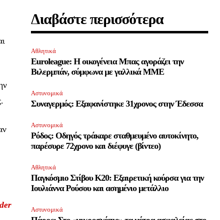
Διαβάστε περισσότερα
αι
Αθλητικά
Euroleague: Η οικογένεια Μπας αγοράζει την
Βιλερμπάν, σύμφωνα με γαλλικά ΜΜΕ
ην
Αστυνομικά
.
Συναγερμός: Εξαφανίστηκε 31χρονος στην Έδεσσα
Αστυνομικά
αν
ΕΓΓΡΑΦΉ
Ρόδος: Οδηγός τράκαρε σταθμευμένο αυτοκίνητο,
παρέσυρε 72χρονο και διέφυγε (βίντεο)
ι αποδέχομαι την
Πολιτική Απορρήτου
.
Αθλητικά
Παγκόσμιο Στίβου Κ20: Εξαιρετική κούρσα για την
Ιουλιάννα Ρούσου και ασημένιο μετάλλιο
der
Αστυνομικά
Πάρος: Στο «μικροσκόπιο» τα μέτρα ασφαλείας στο