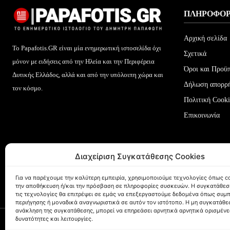
ΠΛΗΡΟΦΟΡ
Αρχική σελίδα
Το Papafotis.GR είναι μία ενημερωτική ιστοσελίδα όχι
Σχετικά
μόνον με ειδήσεις από την Ηλεία και την Περιφέρεια
Όροι και Προϋ
Δυτικής Ελλάδος, αλλά και από την υπόλοιπη χώρα και
Δήλωση απορρ
τον κόσμο.
Πολιτική Cooki
Επικοινωνία
Διαχείριση Συγκατάθεσης Cookies
Για να παρέχουμε την καλύτερη εμπειρία, χρησιμοποιούμε τεχνολογίες όπως co
την αποθήκευση ή/και την πρόσβαση σε πληροφορίες συσκευών. Η συγκατάθεσ
τις τεχνολογίες θα επιτρέψει σε εμάς να επεξεργαστούμε δεδομένα όπως συμ
περιήγησης ή μοναδικά αναγνωριστικά σε αυτόν τον ιστότοπο. Η μη συγκατάθεσ
ανάκληση της συγκατάθεσης, μπορεί να επηρεάσει αρνητικά αρνητικά ορισμένε
δυνατότητες και λειτουργίες.