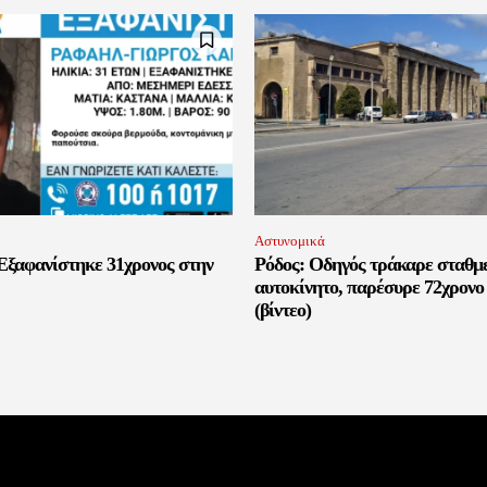
Αστυνομικά
Εξαφανίστηκε 31χρονος στην
Ρόδος: Οδηγός τράκαρε σταθμ
αυτοκίνητο, παρέσυρε 72χρονο 
(βίντεο)