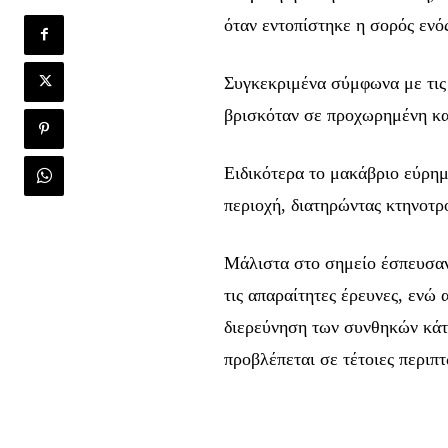
όταν εντοπίστηκε η σορός εν
Συγκεκριμένα σύμφωνα με τις 
βρισκόταν σε προχωρημένη κ
Ειδικότερα το μακάβριο εύρημ
Ενταχθείτε στην κο
περιοχή, διατηρώντας κτηνοτρ
συνδρομητών μας κα
μέρος της συζήτηση
Μάλιστα στο σημείο έσπευσαν 
τις απαραίτητες έρευνες, ενώ 
Για να εγγραφείτε, απλά εισάγετε τη διε
πατάτε το κουμπί Εγγραφή. Μην ανησυχεί
διερεύνηση των συνθηκών κάτ
προβλέπεται σε τέτοιες περιπτ