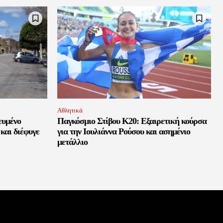
Αθλητικά
ευμένο
Παγκόσμιο Στίβου Κ20: Εξαιρετική κούρσα
και διέφυγε
για την Ιουλιάννα Ρούσου και ασημένιο
μετάλλιο