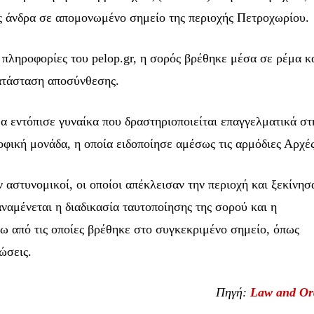
ός άνδρα σε απομονωμένο σημείο της περιοχής Πετροχωρίου.
πληροφορίες του pelop.gr, η σορός βρέθηκε μέσα σε ρέμα κ
ατάσταση αποσύνθεσης.
α εντόπισε γυναίκα που δραστηριοποιείται επαγγελματικά στ
ινότητα των
οφική μονάδα, η οποία ειδοποίησε αμέσως τις αρμόδιες Αρχές
ι γίνετε
ς.
αστυνομικοί, οι οποίοι απέκλεισαν την περιοχή και ξεκίνησ
αναμένεται η διαδικασία ταυτοποίησης της σορού και η
ύθυνση email σας στην ιστοσελίδα μας ή
Έχω διαβάσει κα
τε, τα στοιχεία σας είναι ασφαλή σε εμάς.
ω από τις οποίες βρέθηκε στο συγκεκριμένο σημείο, όπως
ώσεις.
Πηγή:
Law and Or