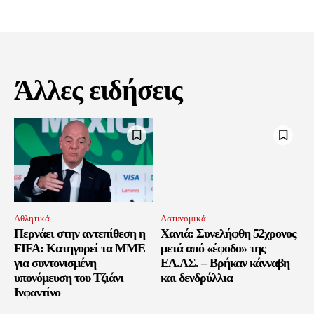
Άλλες ειδήσεις
Αθλητικά
Αστυνομικά
Περνάει στην αντεπίθεση η
Χανιά: Συνελήφθη 52χρονος
FIFA: Κατηγορεί τα MME
μετά από «έφοδο» της
για συντονισμένη
ΕΛ.ΑΣ. – Βρήκαν κάνναβη
υπονόμευση του Τζιάνι
και δενδρύλλια
Ινφαντίνο