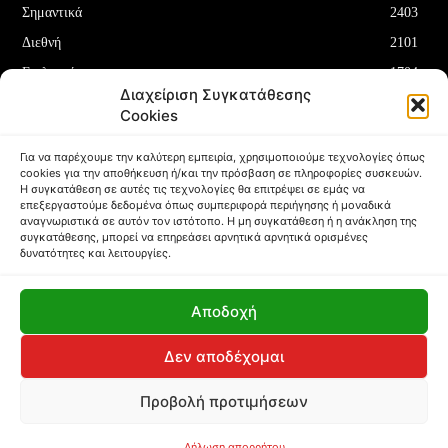
Σημαντικά
2403
Διεθνή
2101
Επιλεγμένα
1704
Διαχείριση Συγκατάθεσης
Οικονομία
1180
Cookies
Δελτία Τύπου
708
Για να παρέχουμε την καλύτερη εμπειρία, χρησιμοποιούμε τεχνολογίες όπως
cookies για την αποθήκευση ή/και την πρόσβαση σε πληροφορίες συσκευών.
Η συγκατάθεση σε αυτές τις τεχνολογίες θα επιτρέψει σε εμάς να
επεξεργαστούμε δεδομένα όπως συμπεριφορά περιήγησης ή μοναδικά
αναγνωριστικά σε αυτόν τον ιστότοπο. Η μη συγκατάθεση ή η ανάκληση της
συγκατάθεσης, μπορεί να επηρεάσει αρνητικά αρνητικά ορισμένες
ΌΡΟΙ ΚΑΙ ΠΡΟΫΠΟΘΈΣΕΙΣ
ΠΟΛΙΤΙΚΉ COOKIES (ΕΕ)
δυνατότητες και λειτουργίες.
ΑΠΟΠΟΊΗΣΗ ΕΥΘΥΝΏΝ
ΔΉΛΩΣΗ ΑΠΟΡΡΉΤΟΥ
Αποδοχή
Copyright © Papafotis.gr 2024
Δεν αποδέχομαι
Προβολή προτιμήσεων
NewsFire.GR
NewsFire Global
|
|
R2B MEDIA
Δήλωση απορρήτου