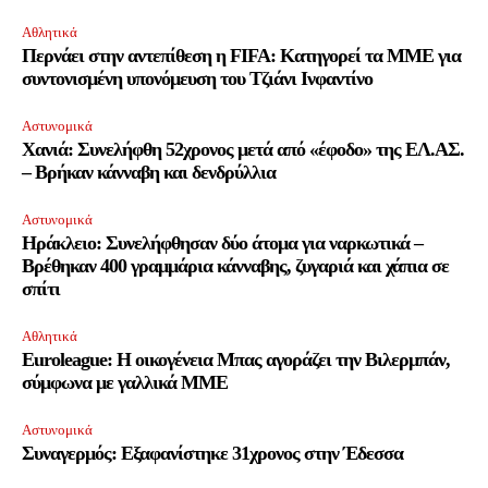
Αθλητικά
Έχω διαβάσει και αποδέχομαι την
Πολιτική Απορρήτου
.
Περνάει στην αντεπίθεση η FIFA: Κατηγορεί τα MME για
συντονισμένη υπονόμευση του Τζιάνι Ινφαντίνο
Αστυνομικά
32,111
32,214
11,243
Χανιά: Συνελήφθη 52χρονος μετά από «έφοδο» της ΕΛ.ΑΣ.
Ακόλουθοι
Ακόλουθοι
Ακόλουθοι
– Βρήκαν κάνναβη και δενδρύλλια
Αστυνομικά
Ηράκλειο: Συνελήφθησαν δύο άτομα για ναρκωτικά –
Βρέθηκαν 400 γραμμάρια κάνναβης, ζυγαριά και χάπια σε
σπίτι
Αθλητικά
Euroleague: Η οικογένεια Μπας αγοράζει την Βιλερμπάν,
σύμφωνα με γαλλικά ΜΜΕ
Αστυνομικά
Συναγερμός: Εξαφανίστηκε 31χρονος στην Έδεσσα