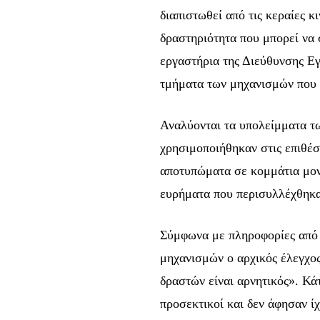
Για να εγγραφείτε, απλά εισάγετε τη διε
διαπιστωθεί από τις κεραίες κ
πατάτε το κουμπί Εγγραφή. Μην ανησυχεί
δραστηριότητα που μπορεί να
εργαστήρια της Διεύθυνσης Ε
τμήματα των μηχανισμών που 
32,111
Αναλύονται τα υπολείμματα τ
Ακόλουθοι
χρησιμοποιήθηκαν στις επιθέσε
αποτυπώματα σε κομμάτια μονω
ευρήματα που περισυλλέχθηκα
Σύμφωνα με πληροφορίες από 
μηχανισμών ο αρχικός έλεγχος
δραστών είναι αρνητικός». Κάτ
προσεκτικοί και δεν άφησαν ίχ