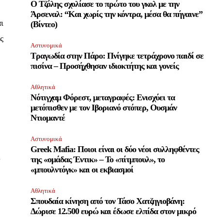
Ο Τζόλης σχολίασε το πρώτο του γκολ με την
Άρσεναλ: “Και χωρίς την κόντρα, μέσα θα πήγαινε”
ι
(Βίντεο)
ς
Αστυνομικά
Τραγωδία στην Πάρο: Πνίγηκε τετράχρονο παιδί σε
πισίνα – Προσήχθησαν ιδιοκτήτης και γονείς
Αθλητικά
Νότιγχαμ Φόρεστ, μεταγραφές: Ενισχύει τα
μετόπισθεν με τον Ιβοριανό στόπερ, Ουσμάν
Ντιομαντέ
Αστυνομικά
Greek Mafia: Ποιοι είναι οι δύο νέοι συλληφθέντες
υ
της «ομάδας Έντικ» – Το «πίτμπουλ», το
«μπουλντόγκ» και οι εκβιασμοί
Αθλητικά
Σπουδαία κίνηση από τον Τάσο Χατζηγιοβάνη:
Δώρισε 12.500 ευρώ και έδωσε ελπίδα στον μικρό