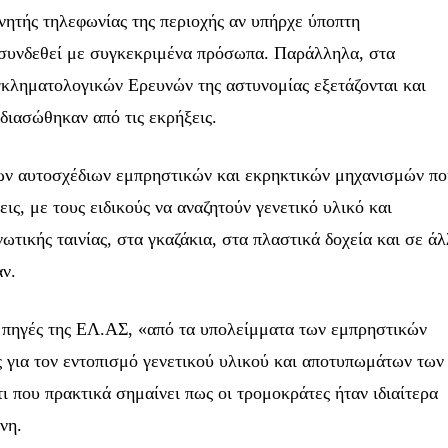
ύθυνση email σας στην ιστοσελίδα μας ή
ινητής τηλεφωνίας της περιοχής αν υπήρχε ύποπτη
Έχω διαβάσει κα
τε, τα στοιχεία σας είναι ασφαλή σε εμάς.
 συνδεθεί με συγκεκριμένα πρόσωπα. Παράλληλα, στα
γκληματολογικών Ερευνών της αστυνομίας εξετάζονται και
διασώθηκαν από τις εκρήξεις.
32,214
ων αυτοσχέδιων εμπρηστικών και εκρηκτικών μηχανισμών π
Ακόλουθοι
ις, με τους ειδικούς να αναζητούν γενετικό υλικό και
τικής ταινίας, στα γκαζάκια, στα πλαστικά δοχεία και σε ά
ν.
πηγές της ΕΛ.ΑΣ, «από τα υπολείμματα των εμπρηστικών
 για τον εντοπισμό γενετικού υλικού και αποτυπωμάτων των
ι που πρακτικά σημαίνει πως οι τρομοκράτες ήταν ιδιαίτερα
νη.