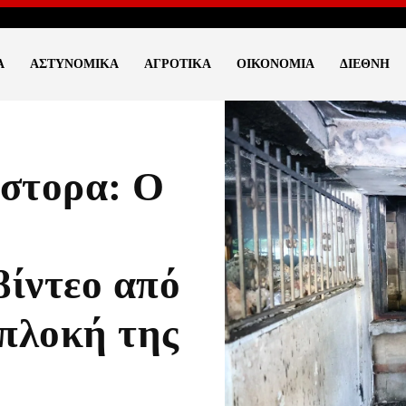
Ά
ΑΣΤΥΝΟΜΙΚΆ
ΑΓΡΟΤΙΚΆ
ΟΙΚΟΝΟΜΊΑ
ΔΙΕΘΝΉ
έστορα: Ο
βίντεο από
μπλοκή της