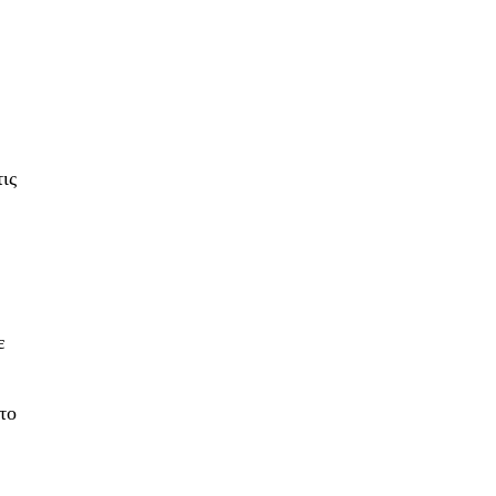
»
ις
ε
το