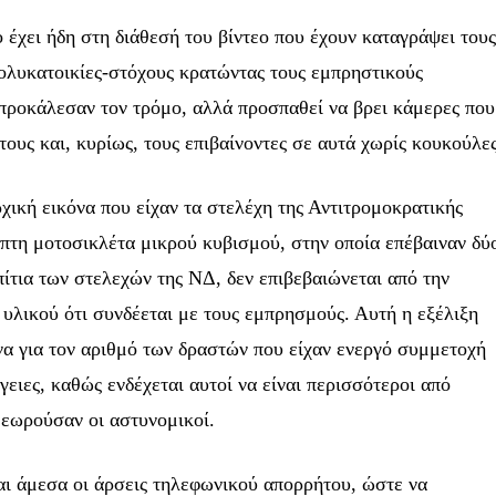
ο έχει ήδη στη διάθεσή του βίντεο που έχουν καταγράψει του
πολυκατοικίες-στόχους κρατώντας τους εμπρηστικούς
προκάλεσαν τον τρόμο, αλλά προσπαθεί να βρει κάμερες που
τους και, κυρίως, τους επιβαίνοντες σε αυτά χωρίς κουκούλες
χική εικόνα που είχαν τα στελέχη της Αντιτρομοκρατικής
πτη μοτοσικλέτα μικρού κυβισμού, στην οποία επέβαιναν δύ
ίτια των στελεχών της ΝΔ, δεν επιβεβαιώνεται από την
 υλικού ότι συνδέεται με τους εμπρησμούς. Αυτή η εξέλιξη
να για τον αριθμό των δραστών που είχαν ενεργό συμμετοχή
ινότητα των
γειες, καθώς ενδέχεται αυτοί να είναι περισσότεροι από
ι γίνετε
θεωρούσαν οι αστυνομικοί.
ς.
αι άμεσα οι άρσεις τηλεφωνικού απορρήτου, ώστε να