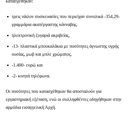
κατασχέθηκαν:
τρεις νάιλον συσκευασίες που περιείχαν συνολικά -354,29-
γραμμάρια ακατέργαστης κάνναβης,
ηλεκτρονική ζυγαριά ακριβείας,
-13- πλαστικά μπουκαλάκια με ποσότητες άγνωστης υγρής
ουσίας, μωβ και μπλε χρώματος,
Ενταχθείτε στην κοινότητα των
-1.400- ευρώ και
συνδρομητών μας και γίνετε μέρος της
-2- κινητά τηλέφωνα.
συζήτησης.
Οι ποσότητες που κατασχέθηκαν θα αποσταλούν για
Για να εγγραφείτε, απλά εισάγετε τη διεύθυνση email σας στην ιστοσελίδα
μας ή πατάτε το κουμπί Εγγραφή. Μην ανησυχείτε, τα στοιχεία σας είναι
εργαστηριακή εξέταση, ενώ οι συλληφθέντες οδηγήθηκαν στην
ασφαλή σε εμάς.
αρμόδια εισαγγελική Αρχή.