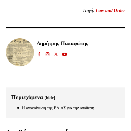
Πηγή:
Law and Order
ΕΓΓΡΑΦΉ
Έχω διαβάσει και αποδέχομαι την
Πολιτική Απορρήτου
.
Δημήτρης Παπαφώτης
32,111
32,214
11,243
Ακόλουθοι
Ακόλουθοι
Ακόλουθοι
Περιεχόμενα
[hide]
Η ανακοίνωση της ΕΛ.ΑΣ για την υπόθεση