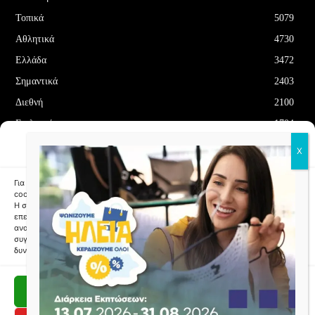
Τοπικά
5079
Αθλητικά
4730
Ελλάδα
3472
Σημαντικά
2403
Διεθνή
2100
Επιλεγμένα
1704
Διαχείριση Συγκατάθεσης
Οικονομία
1180
Cookies
Δελτία Τύπου
708
Για να παρέχουμε την καλύτερη εμπειρία, χρησιμοποιούμε τεχνολογίες όπως
cookies για την αποθήκευση ή/και την πρόσβαση σε πληροφορίες συσκευών.
Η συγκατάθεση σε αυτές τις τεχνολογίες θα επιτρέψει σε εμάς να
επεξεργαστούμε δεδομένα όπως συμπεριφορά περιήγησης ή μοναδικά
αναγνωριστικά σε αυτόν τον ιστότοπο. Η μη συγκατάθεση ή η ανάκληση της
συγκατάθεσης, μπορεί να επηρεάσει αρνητικά αρνητικά ορισμένες
ΌΡΟΙ ΚΑΙ ΠΡΟΫΠΟΘΈΣΕΙΣ
ΠΟΛΙΤΙΚΉ COOKIES (ΕΕ)
δυνατότητες και λειτουργίες.
ΑΠΟΠΟΊΗΣΗ ΕΥΘΥΝΏΝ
ΔΉΛΩΣΗ ΑΠΟΡΡΉΤΟΥ
Αποδοχή
Copyright © Papafotis.gr 2024