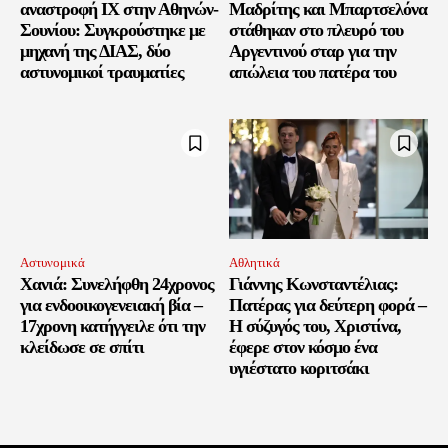
αναστροφή ΙΧ στην Αθηνών-
Μαδρίτης και Μπαρτσελόνα
Σουνίου: Συγκρούστηκε με
στάθηκαν στο πλευρό του
μηχανή της ΔΙΑΣ, δύο
Αργεντινού σταρ για την
αστυνομικοί τραυματίες
απώλεια του πατέρα του
Αστυνομικά
Αθλητικά
Χανιά: Συνελήφθη 24χρονος
Γιάννης Κωνσταντέλιας:
για ενδοοικογενειακή βία –
Πατέρας για δεύτερη φορά –
17χρονη κατήγγειλε ότι την
Η σύζυγός του, Χριστίνα,
κλείδωσε σε σπίτι
έφερε στον κόσμο ένα
υγιέστατο κοριτσάκι