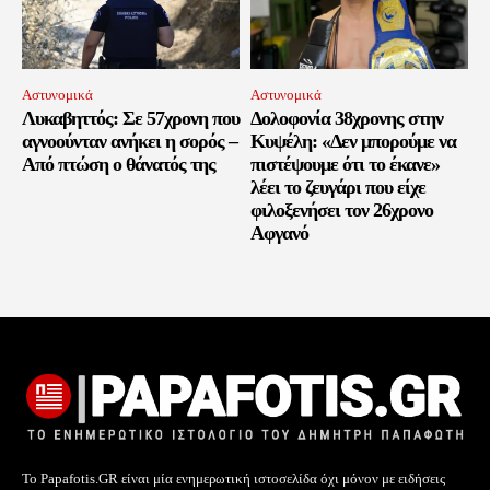
Αστυνομικά
Αστυνομικά
Λυκαβηττός: Σε 57χρονη που
Δολοφονία 38χρονης στην
αγνοούνταν ανήκει η σορός –
Κυψέλη: «Δεν μπορούμε να
Από πτώση ο θάνατός της
πιστέψουμε ότι το έκανε»
λέει το ζευγάρι που είχε
φιλοξενήσει τον 26χρονο
Αφγανό
Το Papafotis.GR είναι μία ενημερωτική ιστοσελίδα όχι μόνον με ειδήσεις