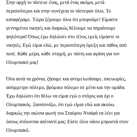
Στην αρχή το πίστευε ένας, μετά ένας ακόμα, μετά
περισσότεροι και στην συνέχεια το πίστεψαν όλοι. Το
καταφέραμε. Τώρα ξέρουμε όλοι ότι μπορούμε! Είμαστε
γεννημένοι νικητές και διαρκώς θέλουμε να πηγαίνουμε
ψηλότερα! Όπως έχω δηλώσει στο τέλος εμείς είμαστε οι
νικητές. Εγώ είμαι εδώ, με περισσότερη όρεξη και πάθος από
ποτέ. Κάθε μέρα, κάθε στιγμή, με πίστη και αγάπη για τον
Ολυμπιακό μας!
Όλα αυτά τα χρόνια, ζήσαμε και αντιμετωπίσαμε, σκευωρίες,
ασύμμετρο πόλεμο, βρόμικο πόλεμο σε μένα και την ομάδα.
Έχω δηλώσει ότι θέλω να είμαι εγώ ο στόχος και όχι ο
Ολυμπιακός. Ξανατονίζω, ότι εγώ είμαι εδώ και ακούω
διαρκώς την αιώνια φωνή του Σταύρου Νταϊφά να λέει για
Ενταχθείτε στην κοινότητα των
όσους στέκονται απέναντί μας: Είστε όλοι νάνοι μπροστά στον
συνδρομητών μας και γίνετε μέρος της
συζήτησης.
Ολυμπιακό.