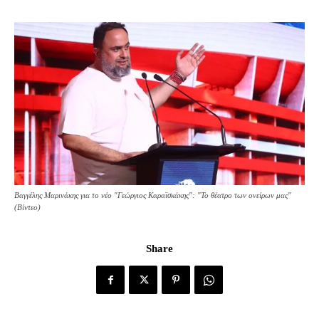
Βαγγέλης Μαρινάκης για το νέο "Γεώργιος Καραϊσκάκης": "Το θέατρο των ονείρων μας"
(Βίντεο)
Share