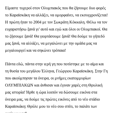
Για να εγγραφείτε, απλά εισάγετε τη διεύθυνση email σας στην ιστοσελίδα
Είμαστε τυχεροί στον Ολυμπιακός που θα ζήσουμε δυο φορές
μας ή πατάτε το κουμπί Εγγραφή. Μην ανησυχείτε, τα στοιχεία σας είναι
το Καραϊσκάκη να αλλάζει, να ομορφαίνει, να εκσυγχρονίζεται!
ασφαλή σε εμάς.
Η πρώτη ήταν το 2004 με τον Σωκράτη Κόκκαλη. Θέλω να τον
ευχαριστήσω ξανά γι’ αυτό και εγώ και όλοι οι Ολυμπιακοί. Θα
το ζήσουμε ξανά! Θα γιορτάσουμε ξανά! Θα δούμε το γήπεδό
μας ξανά, να αλλάζει, να μεγαλώνει με την ομάδα μας να
ΕΓΓΡΑΦΉ
μεγαλουργεί και να σηκώνει τρόπαια!
Έχω διαβάσει και αποδέχομαι την
Πολιτική Απορρήτου
.
Πάντα εδώ, πάντα στην ιερή γη που ποτίστηκε με το αίμα και
τη θυσία του μεγάλου Έλληνα, Γεώργιου Καραϊσκάκη. Στην Γη
που ακούμπησαν τα όνειρα, οι μνήμες εκατομμυρίων
32,111
32,214
11,243
ΟΛΥΜΠΙΑΚΩΝ και άνθισαν και έγιναν χαρές στη Θρυλική
Ακόλουθοι
Ακόλουθοι
Ακόλουθοι
μας ιστορία! Ήρθε η ώρα λοιπόν να δώσουμε εικόνα στα
όνειρα μας, να δούμε τις πρώτες εικόνες από το νέο στάδιο
Καραϊσκάκη: Θρύλε μου το νέο σου σπίτι, το παλάτι των